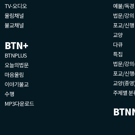
TV-오디오
예불/독경
울림채널
법문/강의
불교채널
포교/신행
교양
BTN+
다큐
특집
BTNPLUS
법문/강의
오늘의법문
포교/신행
마음울림
교양(종영
이야기불교
주제별 분
수행
MP3다운로드
BTN