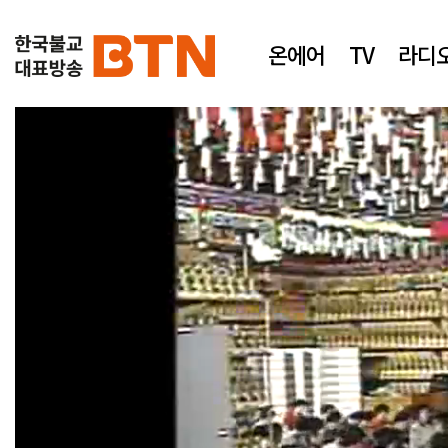
온에어
TV
라디