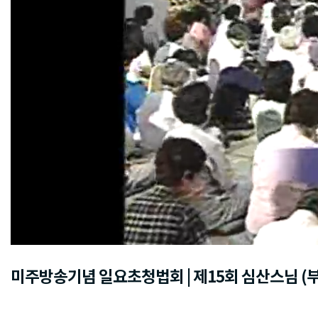
미주방송기념 일요초청법회 | 제15회 심산스님 (