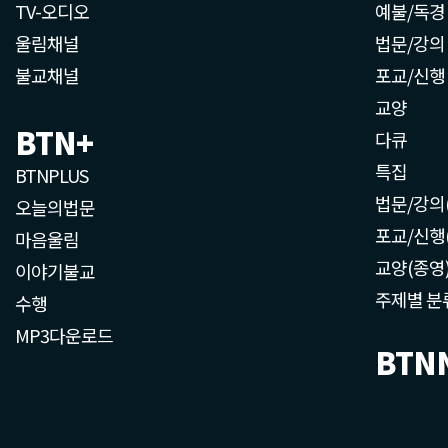
TV-오디오
예불/독경
울림채널
법문/강의
불교채널
포교/신행
교양
BTN+
다큐
특집
BTNPLUS
법문/강의
오늘의법문
포교/신행
마음울림
교양(종영
이야기불교
주제별 분
수행
MP3다운로드
BTN