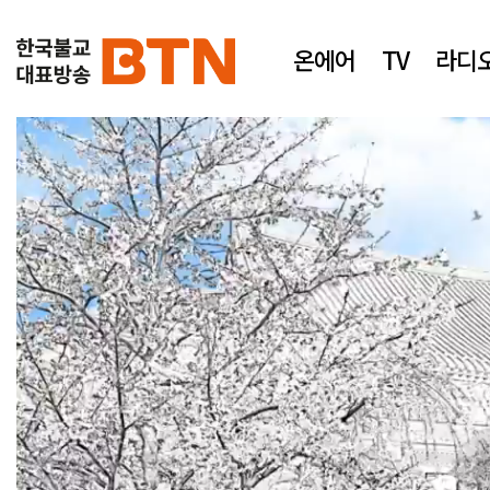
온에어
TV
라디