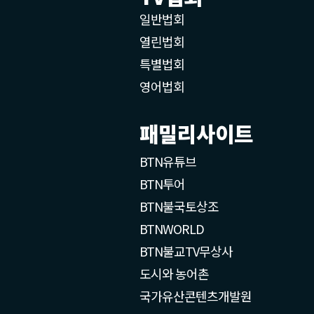
일반법회
열린법회
특별법회
영어법회
패밀리사이트
BTN유튜브
BTN투어
BTN불국토상조
BTNWORLD
BTN불교TV무상사
도시와 농어촌
국가유산콘텐츠개발원