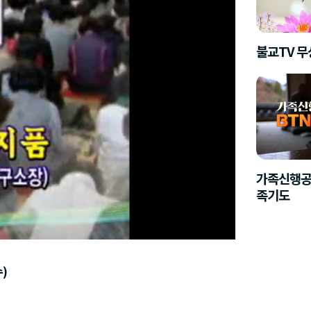
불교TV 
가족신행공
족기도
수)