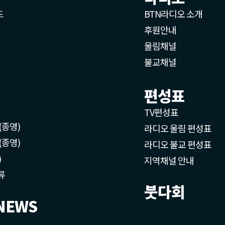
드
BTN라디오 소개
후원안내
울림채널
불교채널
편성표
TV편성표
(종영)
라디오 울림 편성표
(종영)
라디오 불교 편성표
)
지역채널 안내
류
붓다회
NEWS