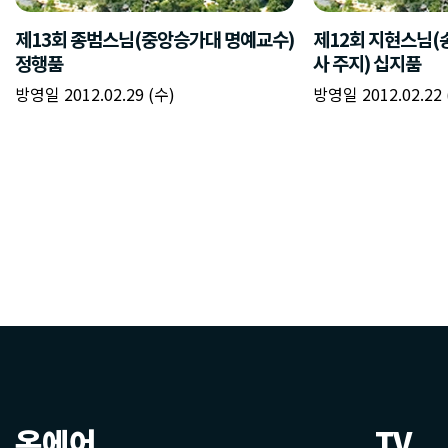
온에어
TV