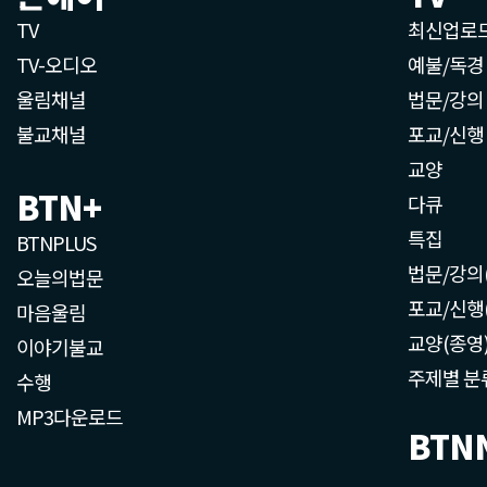
TV
최신업로
TV-오디오
예불/독경
울림채널
법문/강의
불교채널
포교/신행
교양
BTN+
다큐
특집
BTNPLUS
법문/강의
오늘의법문
포교/신행
마음울림
교양(종영
이야기불교
주제별 분
수행
MP3다운로드
BTN