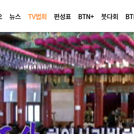
오
뉴스
TV법회
편성표
BTN+
붓다회
B