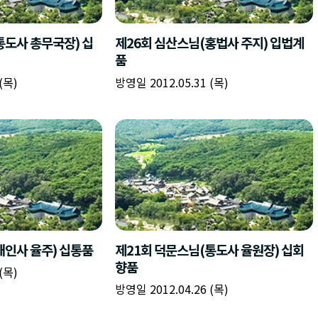
책
구
플
이름
이름
이름
갈
간
레
피
반
이
주소
시간
시작시간
확인
입
복
리
확인
력
입
스
닫기
이미지
종료시간
닫기
력
트
추
설명
가
확인
닫기