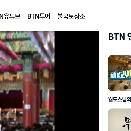
TN유튜브
BTN투어
불국토상조
BTN
월도스님의