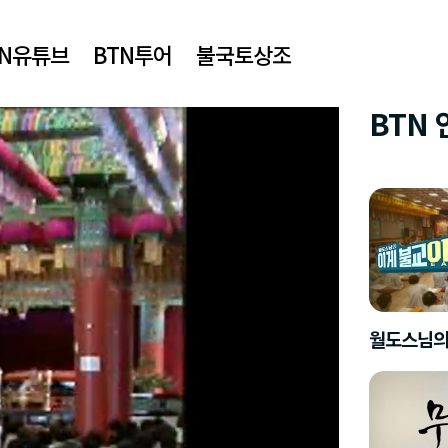
TN유튜브
BTN투어
불국토상조
BTN
월도스님의