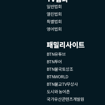
일반법회
열린법회
특별법회
영어법회
패밀리사이트
BTN유튜브
BTN투어
BTN불국토상조
BTNWORLD
BTN불교TV무상사
도시와 농어촌
국가유산콘텐츠개발원