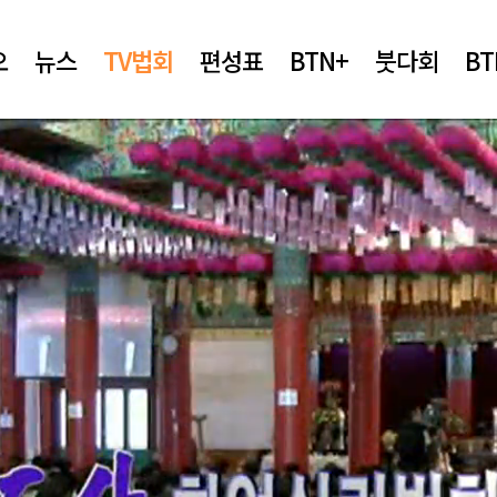
오
뉴스
TV법회
편성표
BTN+
붓다회
B