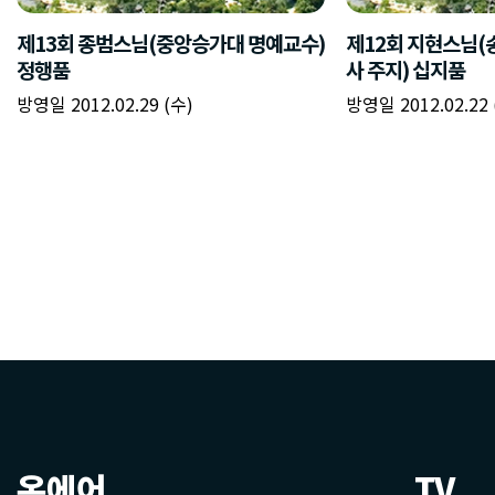
온에어
TV