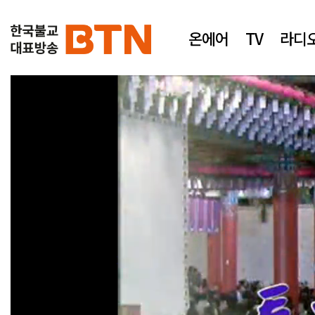
온에어
TV
라디