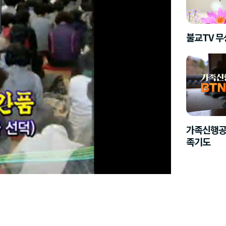
불교TV 
가족신행공
족기도