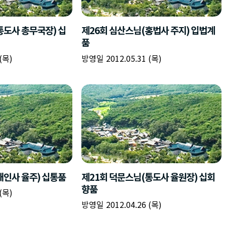
책
구
플
이름
이름
이름
갈
간
레
피
반
이
주소
시간
시작시간
확인
입
복
리
확인
력
입
스
닫기
이미지
종료시간
닫기
력
트
추
설명
가
확인
닫기