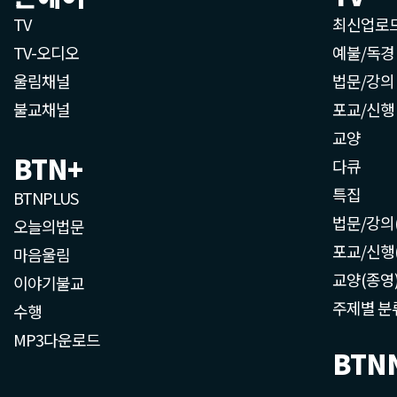
TV
최신업로
TV-오디오
예불/독경
울림채널
법문/강의
불교채널
포교/신행
교양
BTN+
다큐
특집
BTNPLUS
법문/강의
오늘의법문
포교/신행
마음울림
교양(종영
이야기불교
주제별 분
수행
MP3다운로드
BTN