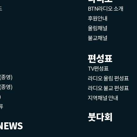
드
BTN라디오 소개
후원안내
울림채널
불교채널
편성표
TV편성표
(종영)
라디오 울림 편성표
(종영)
라디오 불교 편성표
)
지역채널 안내
류
붓다회
NEWS