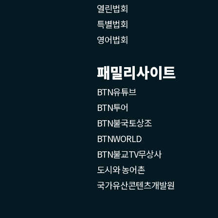
열린법회
특별법회
영어법회
패밀리사이트
BTN유튜브
BTN투어
BTN불국토상조
BTNWORLD
BTN불교TV무상사
도시와 농어촌
국가유산콘텐츠개발원