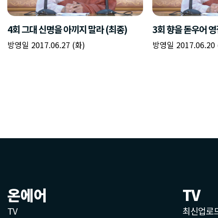
온에어
TV
TV
최신업로