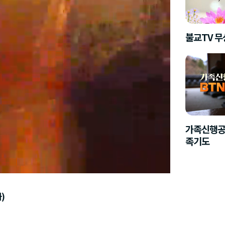
불교TV 
가족신행공
족기도
화)