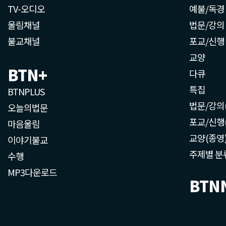
TV-오디오
예불/독경
울림채널
법문/강의
불교채널
포교/신행
교양
BTN+
다큐
특집
BTNPLUS
법문/강의
오늘의법문
포교/신행
마음울림
교양(종영
이야기불교
주제별 분
수행
MP3다운로드
BTN