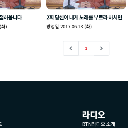
책
구
플
이름
이름
이름
갈
간
레
피
반
이
주소
시간
시작시간
확인
입
복
리
확인
력
입
스
닫기
이미지
종료시간
닫기
력
트
추
설명
가
라디오
확인
드
BTN라디오 소개
닫기