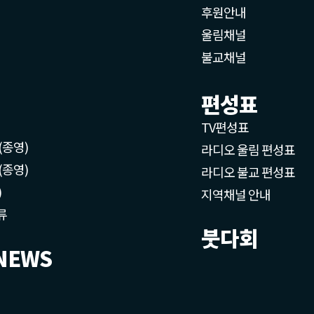
후원안내
울림채널
불교채널
편성표
TV편성표
(종영)
라디오 울림 편성표
(종영)
라디오 불교 편성표
)
지역채널 안내
류
붓다회
NEWS