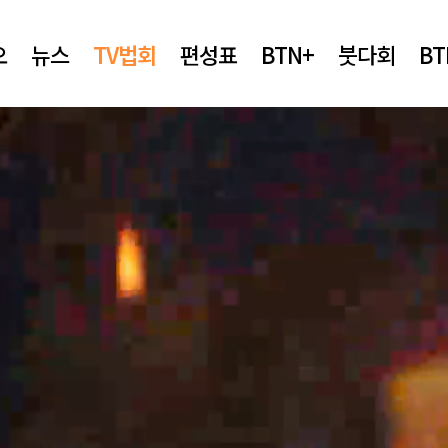
오
뉴스
TV법회
편성표
BTN+
붓다회
B