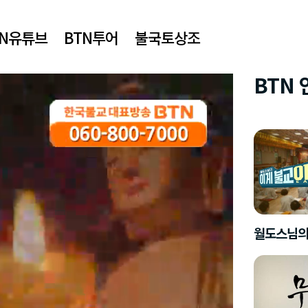
TN유튜브
BTN투어
불국토상조
BTN
월도스님의