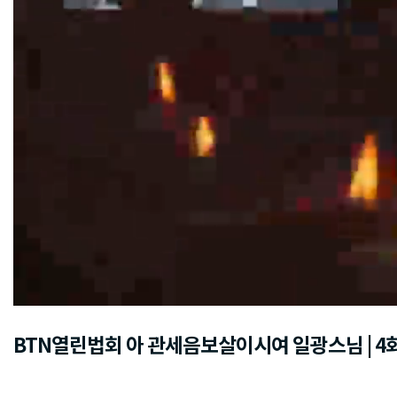
BTN열린법회 아 관세음보살이시여 일광스님 | 4회