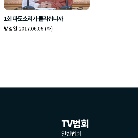
TV법회
일반법회