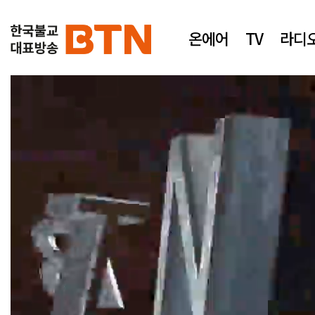
온에어
TV
라디