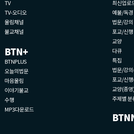
TV
최신업로
TV-오디오
예불/독경
울림채널
법문/강의
불교채널
포교/신행
교양
BTN+
다큐
특집
BTNPLUS
법문/강의
오늘의법문
포교/신행
마음울림
교양(종영
이야기불교
주제별 분
수행
MP3다운로드
BTN