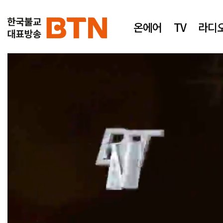
온에어
TV
라디