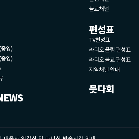
불교채널
편성표
TV편성표
(종영)
라디오 울림 편성표
(종영)
라디오 불교 편성표
)
지역채널 안내
류
붓다회
NEWS
 대종사 영결식 및 다비식 방송시간 안내