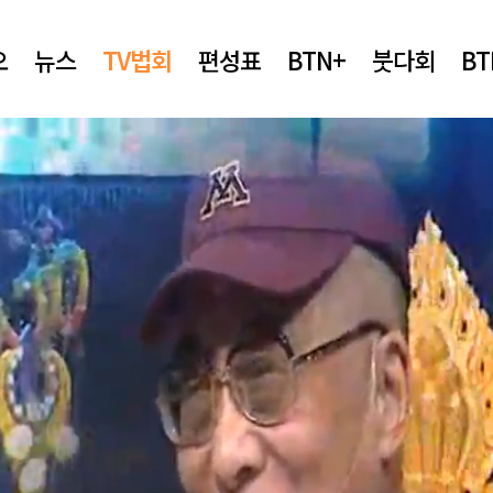
오
뉴스
TV법회
편성표
BTN+
붓다회
B