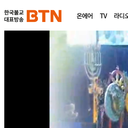
온에어
TV
라디