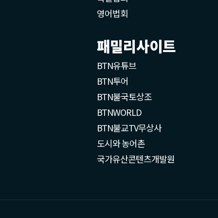
영어법회
패밀리사이트
BTN유튜브
BTN투어
BTN불국토상조
BTNWORLD
BTN불교TV무상사
도시와 농어촌
국가유산콘텐츠개발원