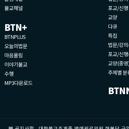
불교채널
포교/신행
교양
BTN+
다큐
특집
BTNPLUS
법문/강의
오늘의법문
포교/신행
마음울림
교양(종영
이야기불교
주제별 분
수행
MP3다운로드
BTN
공지사항
대한불교조계종 명예원로의원 현봉당 근일