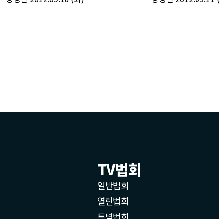
TV법회
일반법회
열린법회
특별법회