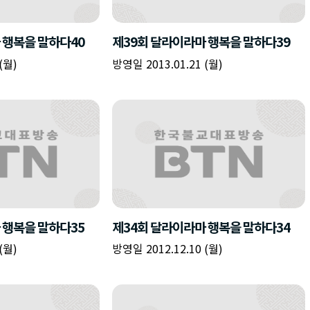
책
구
플
이름
이름
이름
갈
간
레
피
반
이
주소
시간
시작시간
확인
입
복
리
확인
력
입
스
닫기
이미지
종료시간
닫기
력
트
추
설명
가
확인
닫기