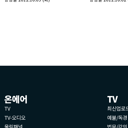
온에어
TV
TV
최신업로
TV-오디오
예불/독경
울림채널
법문/강의