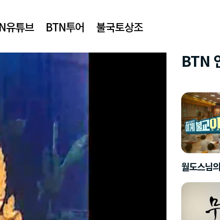
TN유튜브
BTN투어
불국토상조
BTN
월도스님의