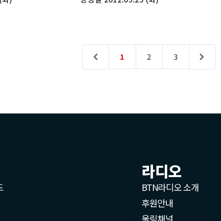
라디오
드
BTN라디오 소개
후원안내
울림채널