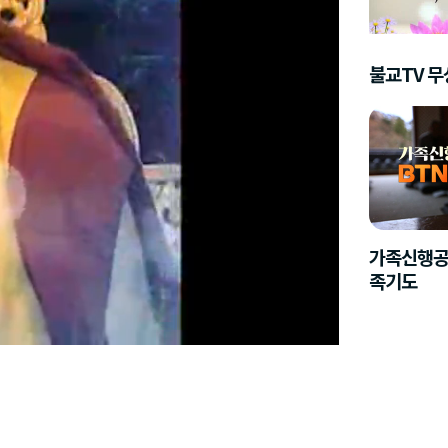
불교TV 
가족신행공
족기도