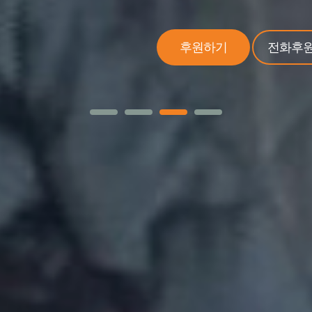
후원하기
전화후
원접수