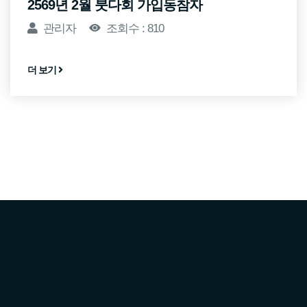
2569년 2월 붓다회 가입동참자
관리자
조회수 : 810
더 보기