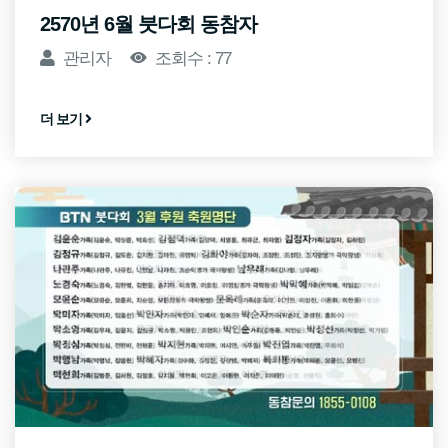
2570년 6월 붓다회 동참자
관리자
조회수 : 77
더 보기