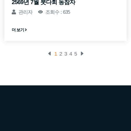
2569년 7월 붓다회 동참자
관리자
조회수 : 635
더 보기
1
2
3
4
5