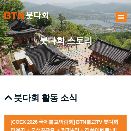
붓다회 스토리
붓다회 활동 소식
[COEX 2026 국제불교박람회] BTN불교TV 붓다회
라운지 + 오색끈팔찌 + 커피&티 + 경품이벤트~!!!