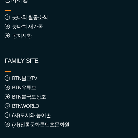
붓다회 활동소식
붓다회 새가족
공지사항
FAMILY SITE
BTN불교TV
BTN유튜브
BTN불국토상조
BTNWORLD
(사)도시와 농어촌
(사)전통문화콘텐츠문화원