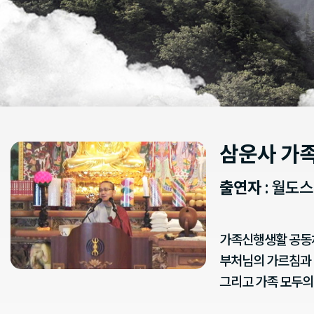
삼운사 가
출연자
: 월도
가족신행생활 공동체
부처님의 가르침과 
그리고 가족 모두의