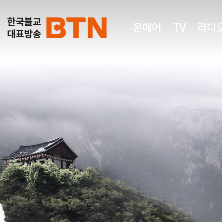
온에어
TV
라디