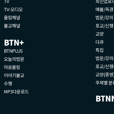
TV
최신업로
TV-오디오
예불/독경
울림채널
법문/강의
불교채널
포교/신행
교양
BTN+
다큐
특집
BTNPLUS
법문/강의
오늘의법문
포교/신행
마음울림
교양(종영
이야기불교
주제별 분
수행
MP3다운로드
BTN