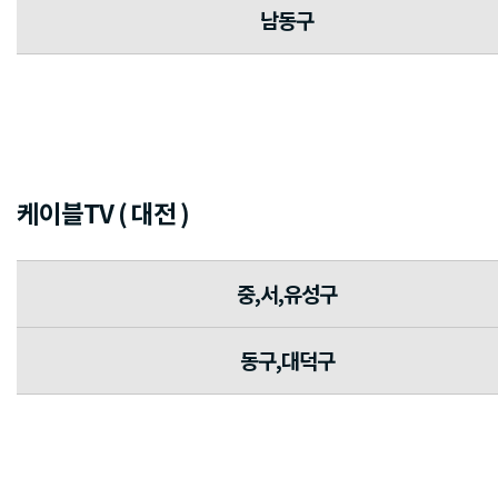
남동구
케이블TV ( 대전 )
중,서,유성구
동구,대덕구