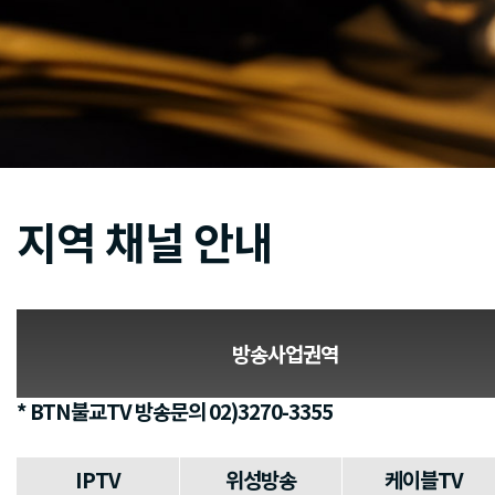
지역 채널 안내
방송사업권역
* BTN불교TV 방송문의 02)3270-3355
IPTV
위성방송
케이블TV