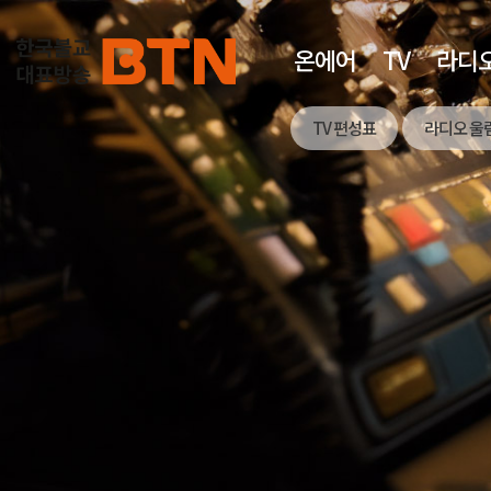
온에어
TV
라디
TV 편성표
라디오 울