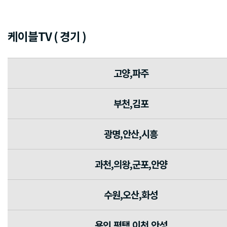
케이블TV ( 경기 )
고양,파주
부천,김포
광명,안산,시흥
과천,의왕,군포,안양
수원,오산,화성
용인,평택,이천,안성