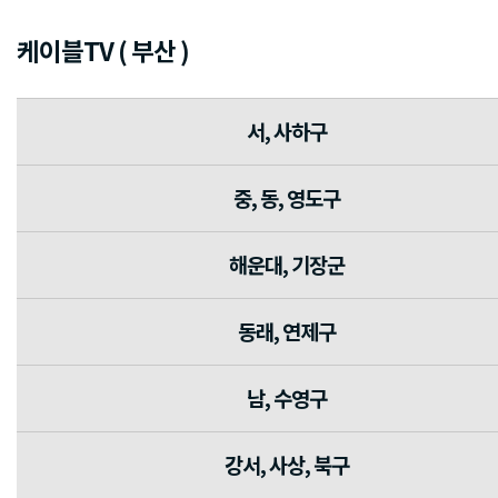
케이블TV ( 부산 )
서, 사하구
중, 동, 영도구
해운대, 기장군
동래, 연제구
남, 수영구
강서, 사상, 북구