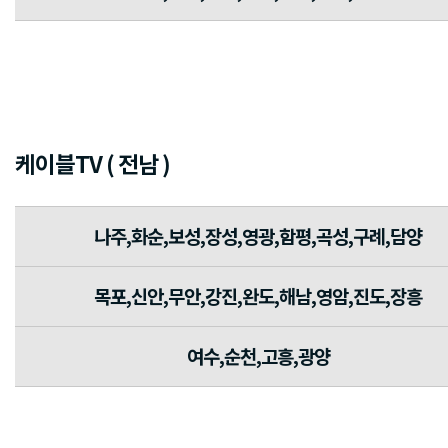
케이블TV ( 전남 )
나주,화순,보성,장성,영광,함평,곡성,구례,담양
목포,신안,무안,강진,완도,해남,영암,진도,장흥
여수,순천,고흥,광양