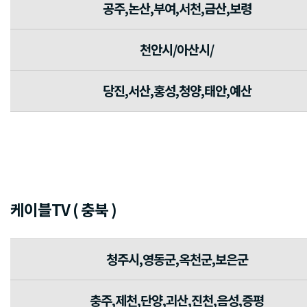
공주,논산,부여,서천,금산,보령
천안시/아산시/
당진,서산,홍성,청양,태안,예산
케이블TV ( 충북 )
청주시,영동군,옥천군,보은군
충주,제천,단양,괴산,진천,음성,증평