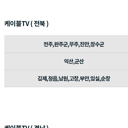
케이블TV ( 전북 )
전주,완주군,무주,진안,장수군
익산,군산
김제,정읍,남원,고창,부안,임실,순창
케이블TV ( 경남 )