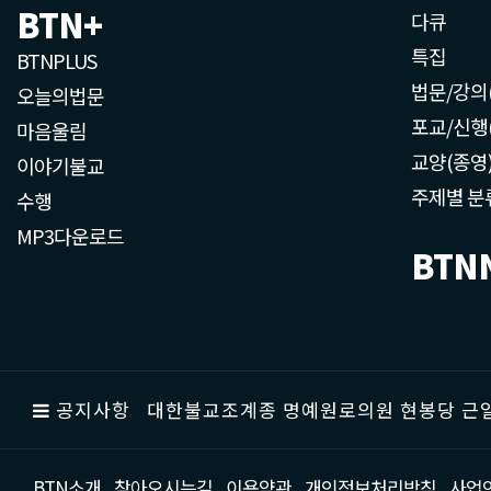
BTN+
다큐
특집
BTNPLUS
법문/강의
오늘의법문
포교/신행
마음울림
교양(종영
이야기불교
주제별 분
수행
MP3다운로드
BTN
공지사항
대한불교조계종 명예원로의원 현봉당 근일
BTN소개
찾아오시는길
이용약관
개인정보처리방침
사업