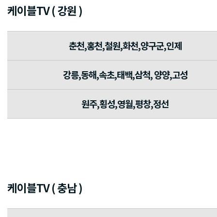
케이블TV ( 강원 )
춘천,홍천,철원,화천,양구군,인제
강릉,동해,속초,태백,삼척, 양양,고성
원주,횡성,영월,평창,정선
케이블TV ( 충남 )