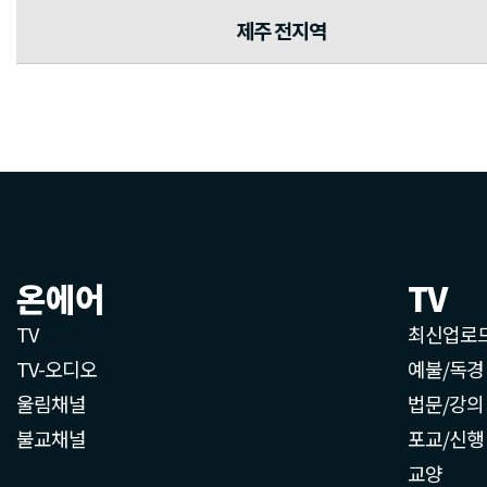
제주 전지역
온에어
TV
TV
최신업로
TV-오디오
예불/독경
울림채널
법문/강의
불교채널
포교/신행
교양