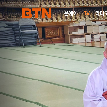
온에어
TV
라디