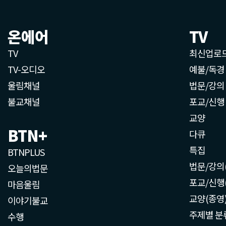
온에어
TV
TV
최신업로
TV-오디오
예불/독경
울림채널
법문/강의
불교채널
포교/신행
교양
BTN+
다큐
특집
BTNPLUS
법문/강의
오늘의법문
포교/신행
마음울림
교양(종영
이야기불교
주제별 분
수행