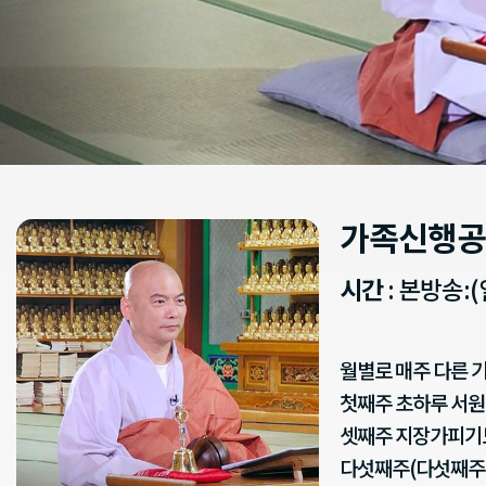
가족신행공
시간
: 본방송:(일
월별로 매주 다른 
첫째주 초하루 서원
셋째주 지장가피기
다섯째주(다섯째주 