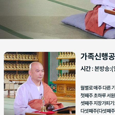
가족신행공
시간
: 본방송:(일
월별로 매주 다른 
첫째주 초하루 서원
셋째주 지장가피기
다섯째주(다섯째주 