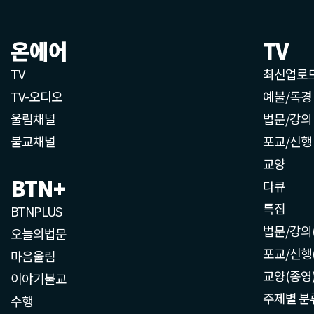
온에어
TV
TV
최신업로
TV-오디오
예불/독경
울림채널
법문/강의
불교채널
포교/신행
교양
BTN+
다큐
특집
BTNPLUS
법문/강의
오늘의법문
포교/신행
마음울림
교양(종영
이야기불교
주제별 분
수행