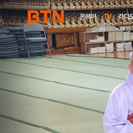
온에어
TV
라디