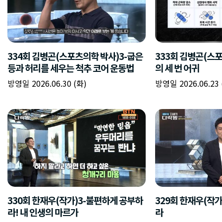
334회 김병곤(스포츠의학 박사)3-굽은
333회 김병곤(스
등과 허리를 세우는 척추 코어 운동법
의 세 번 어귀
방영일 2026.06.30 (화)
방영일 2026.06.23 
330회 한재우(작가)3-불편하게 공부하
329회 한재우(작
라! 내 인생의 마르가
라