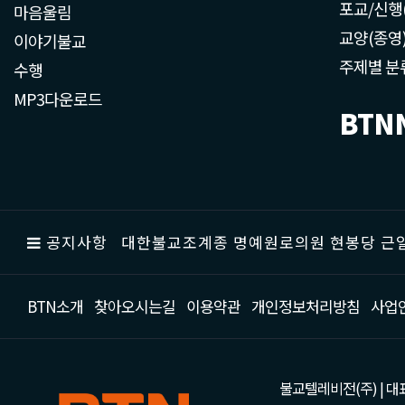
포교/신행
마음울림
교양(종영
이야기불교
주제별 분
수행
MP3다운로드
BTN
공지사항
대한불교조계종 명예원로의원 현봉당 근일
BTN소개
찾아오시는길
이용약관
개인정보처리방침
사업
불교텔레비전(주) | 대표 강성