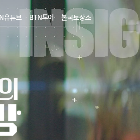
TN유튜브
BTN투어
불국토상조