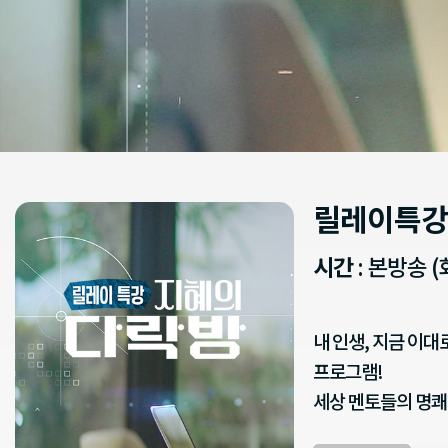
릴레이특강
시간
: 본방송 (
내 인생, 지금 이
프로그램!
세상 멘토들의 명쾌