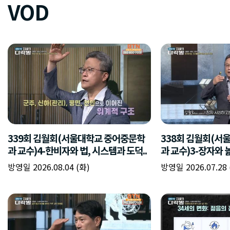
VOD
339회 김월회(서울대학교 중어중문학
338회 김월회(서
과 교수)4-한비자와 법, 시스템과 도덕..
과 교수)3-장자와 
방영일 2026.08.04 (화)
방영일 2026.07.28 