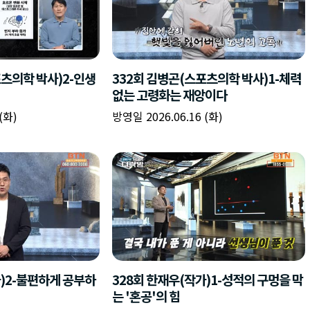
포츠의학 박사)2-인생
332회 김병곤(스포츠의학 박사)1-체력
없는 고령화는 재앙이다
(화)
방영일 2026.06.16 (화)
가)2-불편하게 공부하
328회 한재우(작가)1-성적의 구멍을 막
는 '혼공'의 힘