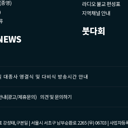
(종영)
라디오 불교 편성표
)
지역채널 안내
류
붓다회
NEWS
 대종사 영결식 및 다비식 방송시간 안내
안내(광고/제휴문의)
의견 및 문의하기
태,구본일 | 서울시 서초구 남부순환로 2265 (우) 06703 | 사업자등록번호 : 105-81