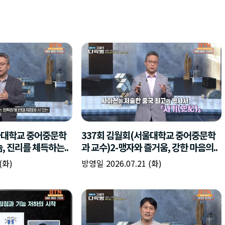
울대학교 중어중문학
337회 김월회(서울대학교 중어중문학
놂, 진리를 체득하는..
과 교수)2-맹자와 즐거움, 강한 마음의..
(화)
방영일 2026.07.21 (화)