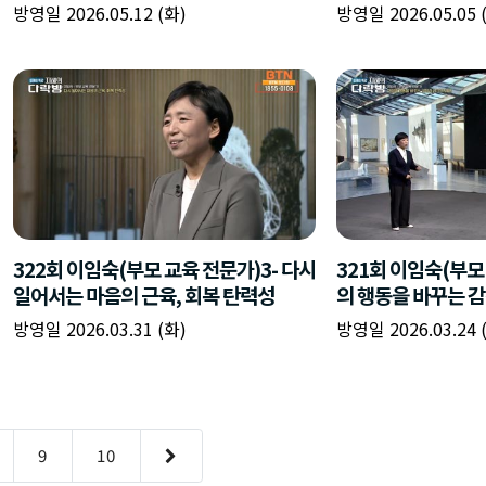
방영일 2026.05.12 (화)
방영일 2026.05.05 
322회 이임숙(부모 교육 전문가)3- 다시
321회 이임숙(부모
일어서는 마음의 근육, 회복 탄력성
의 행동을 바꾸는 
방영일 2026.03.31 (화)
방영일 2026.03.24 
9
10