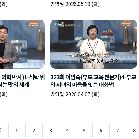
(화)
방영일 2026.05.19 (화)
 의학 박사)1-식탁 위
323회 이임숙(부모 교육 전문가)4-부모
넘는 맛의 세계
와 자녀의 마음을 잇는 대화법
(화)
방영일 2026.04.07 (화)
1
2
3
4
5
6
7
8