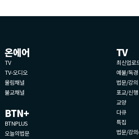
온에어
TV
TV
최신업로
TV-오디오
예불/독경
울림채널
법문/강의
불교채널
포교/신행
교양
BTN+
다큐
특집
BTNPLUS
법문/강의
오늘의법문