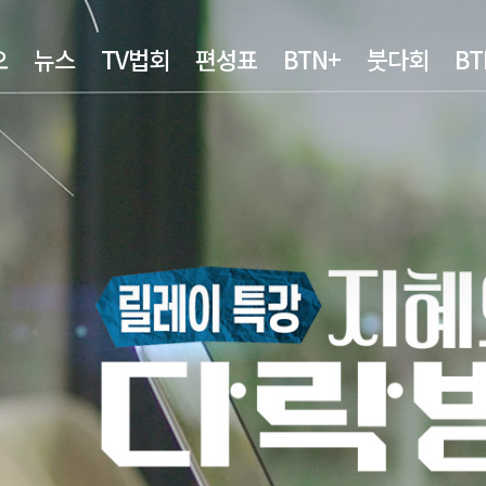
오
뉴스
TV법회
편성표
BTN+
붓다회
B