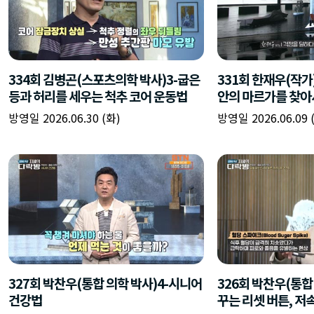
334회 김병곤(스포츠의학 박사)3-굽은
331회 한재우(작가)
등과 허리를 세우는 척추 코어 운동법
안의 마르가를 찾아
방영일 2026.06.30 (화)
방영일 2026.06.09 
327회 박찬우(통합 의학 박사)4-시니어
326회 박찬우(통합
건강법
꾸는 리셋 버튼, 저