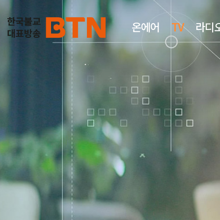
온에어
TV
라디