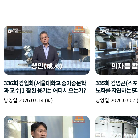
336회 김월회(서울대학교 중어중문학
335회 김병곤(스포
과 교수)1-참된 용기는 어디서 오는가?
노화를 지연하는 5
방영일 2026.07.14 (화)
방영일 2026.07.07 