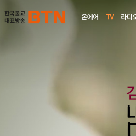
온에어
TV
라디