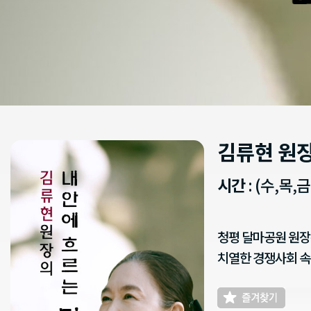
김류현 원장
시간
: (수,목,금
청평 달마공원 원장
치열한 경쟁사회 속