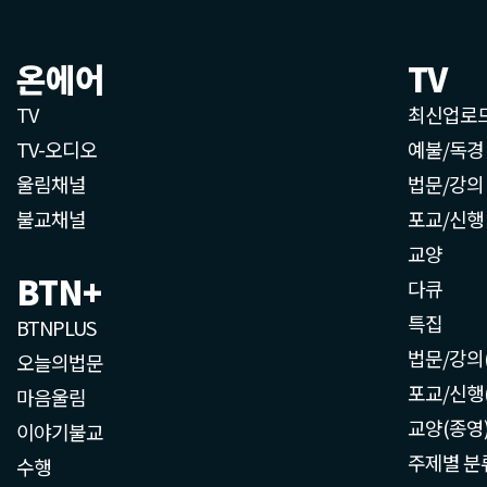
온에어
TV
TV
최신업로
TV-오디오
예불/독경
울림채널
법문/강의
불교채널
포교/신행
교양
BTN+
다큐
특집
BTNPLUS
법문/강의
오늘의법문
포교/신행
마음울림
교양(종영
이야기불교
주제별 분
수행