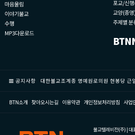
포교/신행
마음울림
교양(종영
이야기불교
주제별 분
수행
MP3다운로드
BTN
공지사항
대한불교조계종 명예원로의원 현봉당 근일
BTN소개
찾아오시는길
이용약관
개인정보처리방침
사업
불교텔레비전(주) | 대표 강성