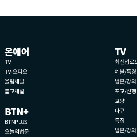
온에어
TV
TV
최신업로
TV-오디오
예불/독경
울림채널
법문/강의
불교채널
포교/신행
교양
BTN+
다큐
특집
BTNPLUS
법문/강의
오늘의법문