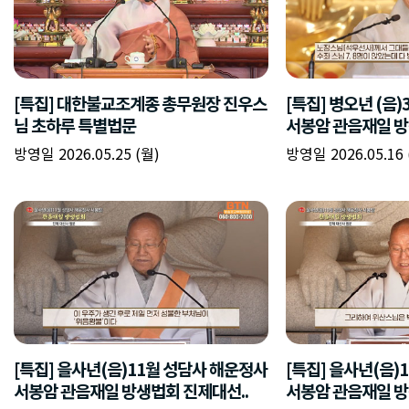
[특집] 대한불교조계종 총무원장 진우스
[특집] 병오년 (음
님 초하루 특별법문
서봉암 관음재일 방
방영일 2026.05.25 (월)
방영일 2026.05.16 
[특집] 을사년(음)11월 성담사 해운정사
[특집] 을사년(음)
서봉암 관음재일 방생법회 진제대선..
서봉암 관음재일 방