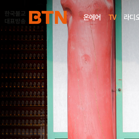
온에어
TV
라디