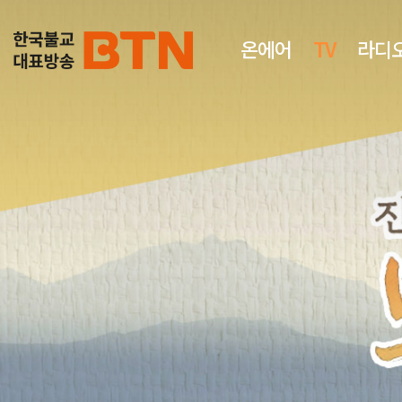
온에어
TV
라디