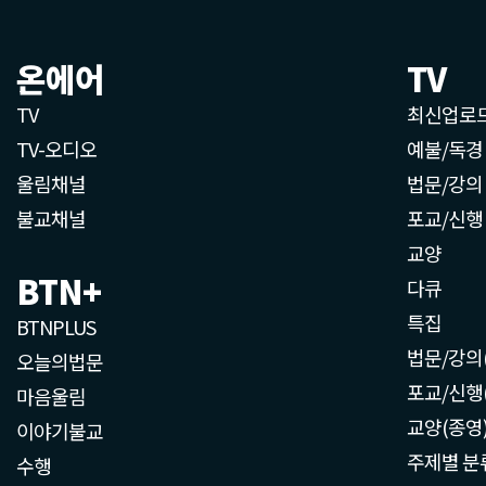
온에어
TV
TV
최신업로
TV-오디오
예불/독경
울림채널
법문/강의
불교채널
포교/신행
교양
BTN+
다큐
특집
BTNPLUS
법문/강의
오늘의법문
포교/신행
마음울림
교양(종영
이야기불교
주제별 분
수행