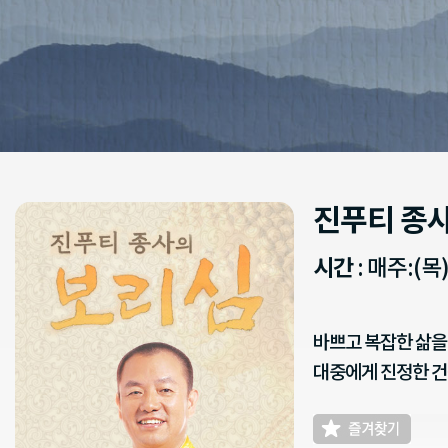
진푸티 종
시간
: 매주:(목) 
바쁘고 복잡한 삶을
대중에게 진정한 