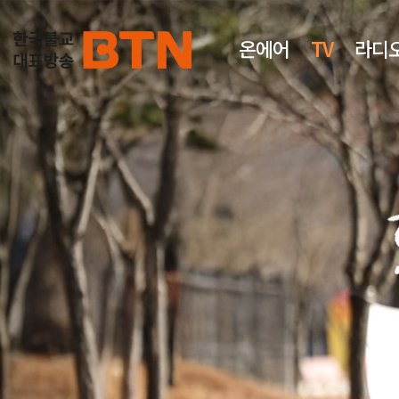
온에어
TV
라디