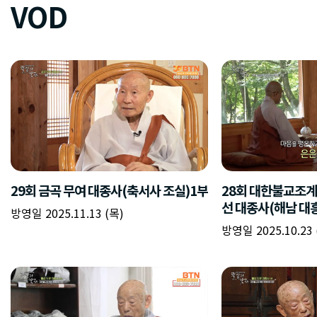
VOD
29회 금곡 무여 대종사(축서사 조실)1부
28회 대한불교조계
선 대종사(해남 대흥
방영일 2025.11.13 (목)
방영일 2025.10.23 