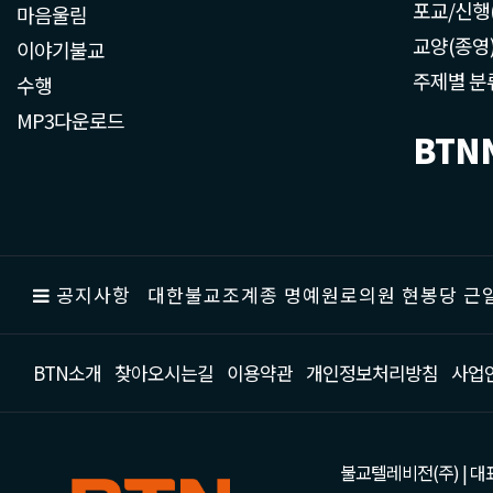
포교/신행
마음울림
교양(종영
이야기불교
주제별 분
수행
MP3다운로드
BTN
공지사항
대한불교조계종 명예원로의원 현봉당 근일
BTN소개
찾아오시는길
이용약관
개인정보처리방침
사업
불교텔레비전(주) | 대표 강성