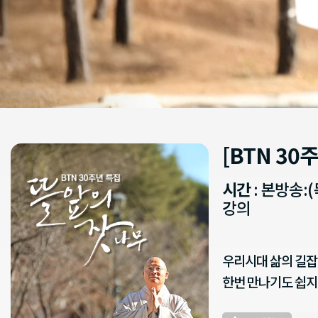
[BTN 30
시간
: 본방송:(
강의
우리시대 삶의 길잡
한번 만나기도 쉽지