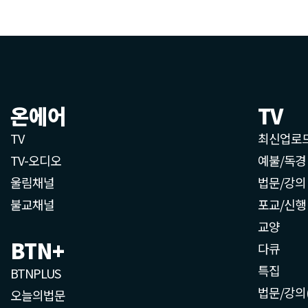
온에어
TV
TV
최신업로
TV-오디오
예불/독경
울림채널
법문/강의
불교채널
포교/신행
교양
BTN+
다큐
특집
BTNPLUS
법문/강의
오늘의법문