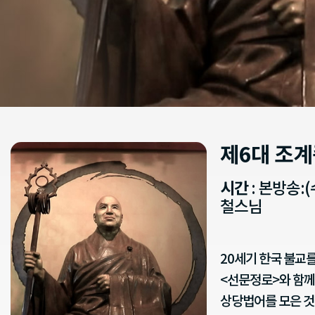
제6대 조
시간
: 본방송:(
철스님
20세기 한국 불교를
<선문정로>와 함께
상당법어를 모은 것