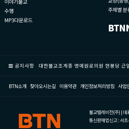
교양(종영
이야기불교
주제별 분
수행
MP3다운로드
BTN
공지사항
대한불교조계종 명예원로의원 현봉당 근일
BTN소개
찾아오시는길
이용약관
개인정보처리방침
사업
불교텔레비전(주) | 대표 강성
통신판매업신고 : 서초-