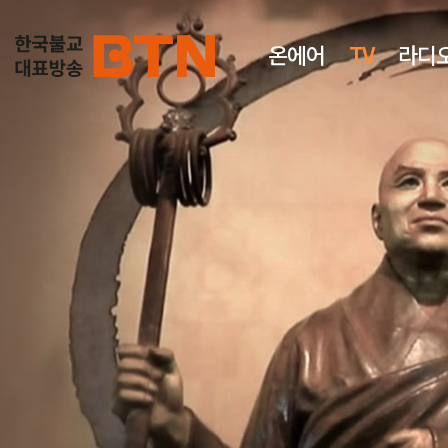
온에어
TV
라디