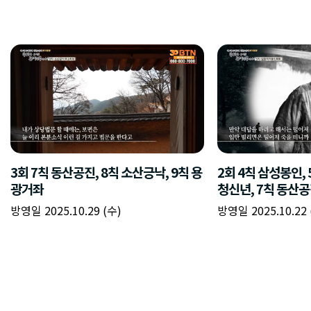
3회 7칙 동산공진, 8칙 소산긍낙, 9칙 용
2회 4칙 삼성봉인, 
광거좌
청신년, 7칙 동산
방영일 2025.10.29 (수)
방영일 2025.10.22 