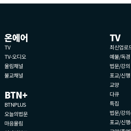
온에어
TV
TV
최신업로
TV-오디오
예불/독경
울림채널
법문/강의
불교채널
포교/신행
교양
BTN+
다큐
특집
BTNPLUS
법문/강의
오늘의법문
포교/신행
마음울림