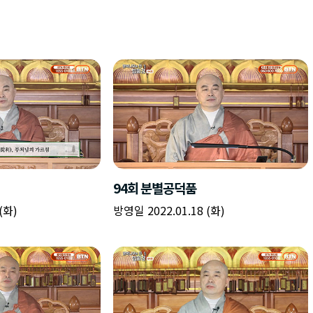
94회 분별공덕품
(화)
방영일 2022.01.18 (화)