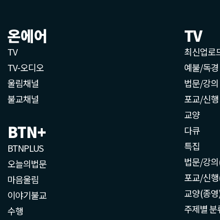
온에어
TV
TV
최신업로
TV-오디오
예불/독경
울림채널
법문/강의
불교채널
포교/신행
교양
BTN+
다큐
특집
BTNPLUS
법문/강의
오늘의법문
포교/신행
마음울림
교양(종영
이야기불교
주제별 분
수행