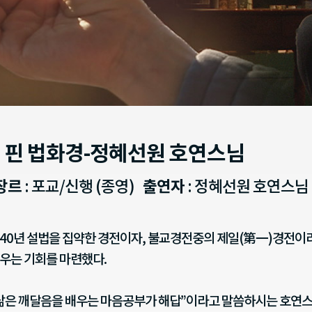
 핀 법화경-정혜선원 호연스님
장르
: 포교/신행 (종영)
출연자
: 정혜선원 호연스님
40년 설법을 집약한 경전이자, 불교경전중의 제일(第一)경전이
우는 기회를 마련했다.
삶은 깨달음을 배우는 마음공부가 해답”이라고 말씀하시는 호연스