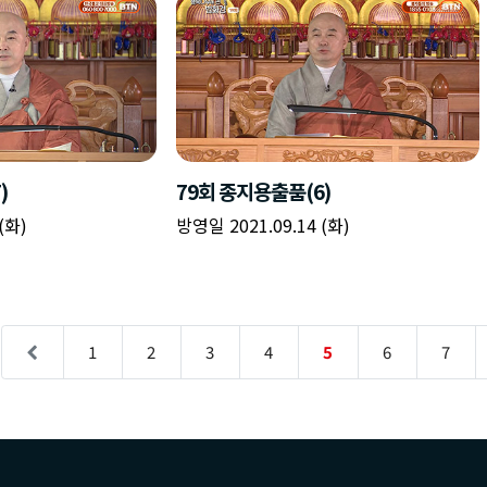
)
79회 종지용출품(6)
(화)
방영일 2021.09.14 (화)
1
2
3
4
5
6
7