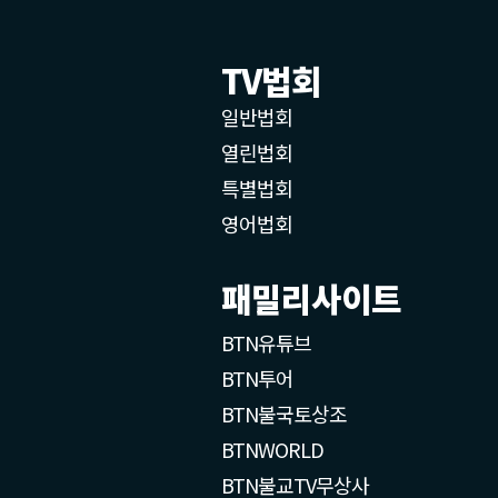
TV법회
일반법회
열린법회
특별법회
영어법회
패밀리사이트
BTN유튜브
BTN투어
BTN불국토상조
BTNWORLD
BTN불교TV무상사