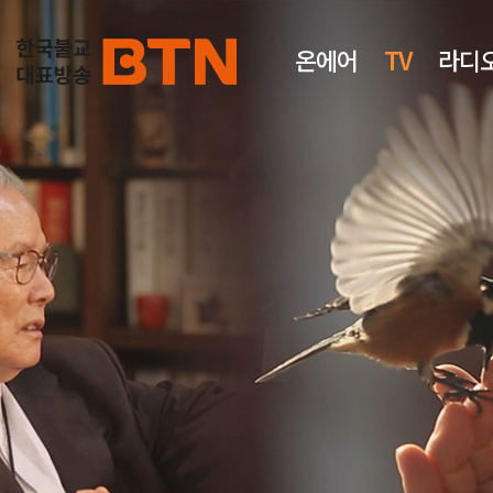
온에어
TV
라디