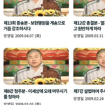
제13회 중송분 - 보현행원을 게송으로
제12강 총결분 - 
거듭 강조하시다
고 원만하게 하라
방영일 2009.04.07 (화)
방영일 2009.03.31 
제8강 청주분 - 이세상에 오래 머무시기
제7강 설법하여 주
를 청하라
방영일 2009.02.24 
방영일 2009.03.03 (화)