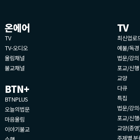
온에어
TV
TV
최신업로
TV-오디오
예불/독경
울림채널
법문/강의
불교채널
포교/신행
교양
BTN+
다큐
특집
BTNPLUS
법문/강의
오늘의법문
포교/신행
마음울림
교양(종영
이야기불교
주제별 분
수행