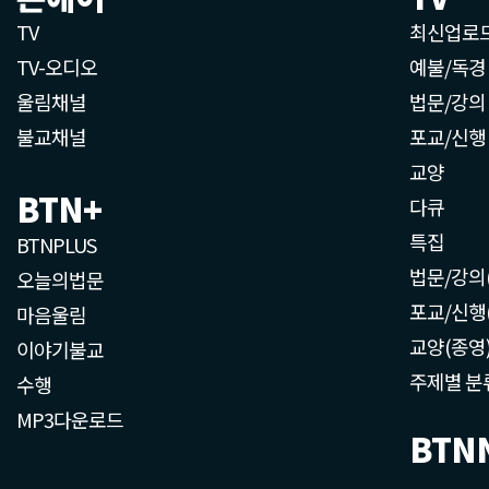
TV
최신업로
TV-오디오
예불/독경
울림채널
법문/강의
불교채널
포교/신행
교양
BTN+
다큐
특집
BTNPLUS
법문/강의
오늘의법문
포교/신행
마음울림
교양(종영
이야기불교
주제별 분
수행
MP3다운로드
BTN