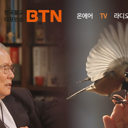
온에어
TV
라디