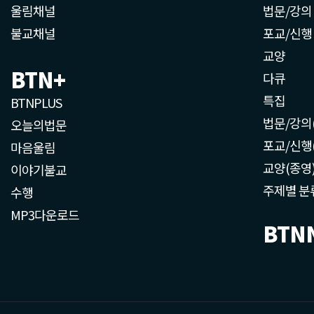
울림채널
법문/강의
불교채널
포교/신행
교양
BTN+
다큐
특집
BTNPLUS
법문/강의
오늘의법문
포교/신행
마음울림
교양(종영
이야기불교
주제별 분
수행
MP3다운로드
BTN