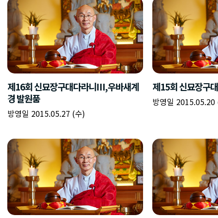
제16회 신묘장구대다라니Ⅲ,우바새계
제15회 신묘장구
경 발원품
방영일 2015.05.20 
방영일 2015.05.27 (수)