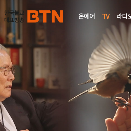
온에어
TV
라디