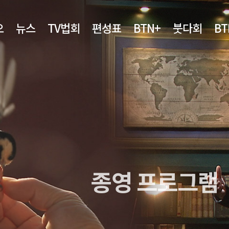
오
뉴스
TV법회
편성표
BTN+
붓다회
B
종영 프로그램