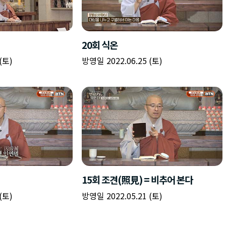
20회 식온
(토)
방영일 2022.06.25 (토)
15회 조견(照見) = 비추어 본다
(토)
방영일 2022.05.21 (토)