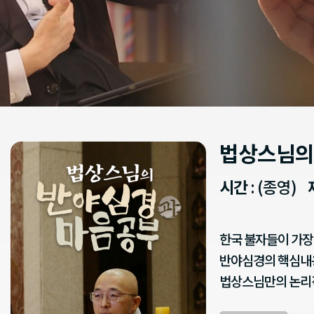
법상스님의
시간
: (종영)
한국 불자들이 가장
반야심경의 핵심내
법상스님만의 논리