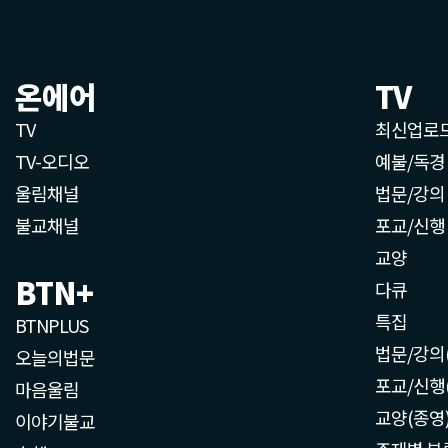
온에어
TV
TV
최신업로
TV-오디오
예불/독경
울림채널
법문/강의
불교채널
포교/신행
교양
BTN+
다큐
특집
BTNPLUS
법문/강의
오늘의법문
포교/신행
마음울림
교양(종영
이야기불교