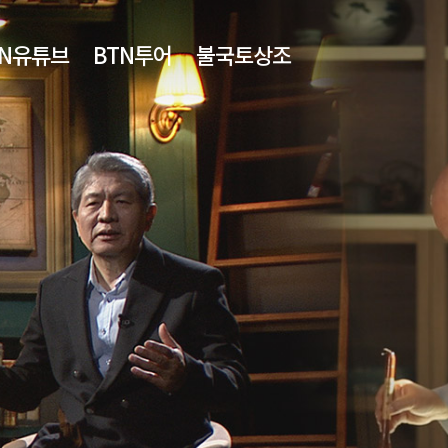
TN유튜브
BTN투어
불국토상조