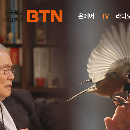
온에어
TV
라디