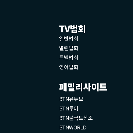
TV법회
일반법회
열린법회
특별법회
영어법회
패밀리사이트
BTN유튜브
BTN투어
BTN불국토상조
BTNWORLD