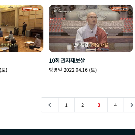
10회 관자재보살
(토)
방영일 2022.04.16 (토)
1
2
3
4