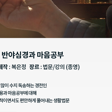
 반야심경과 마음공부
제작
: 복은정
장르
: 법문/강의 (종영)
 많이 수지 독송하는 경전인
용과 마음공부에 대해
적이면서도 편안하게 풀어내는 생활법문