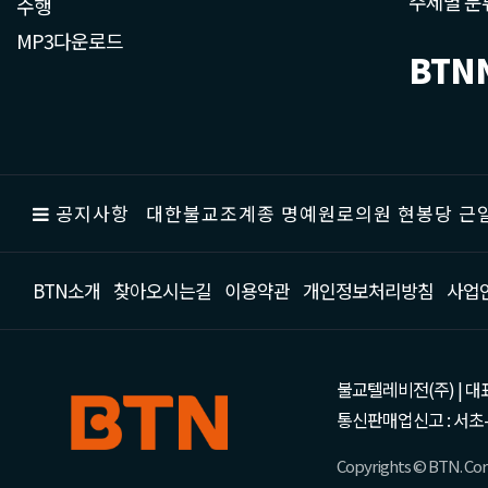
주제별 분
수행
MP3다운로드
BTN
공지사항
대한불교조계종 명예원로의원 현봉당 근일
BTN소개
찾아오시는길
이용약관
개인정보처리방침
사업
불교텔레비전(주) | 대표 강성
통신판매업신고 : 서초-
Copyrights © BTN. Corp