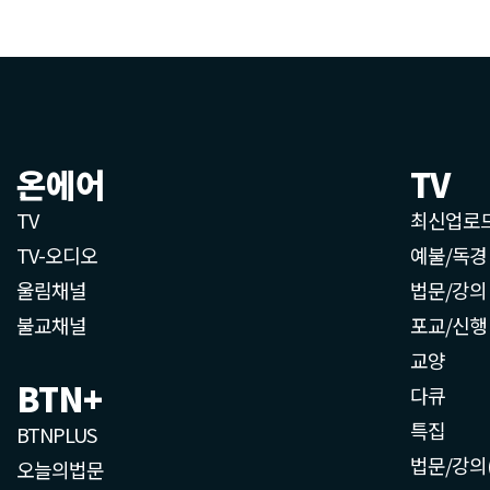
온에어
TV
TV
최신업로
TV-오디오
예불/독경
울림채널
법문/강의
불교채널
포교/신행
교양
BTN+
다큐
특집
BTNPLUS
법문/강의
오늘의법문