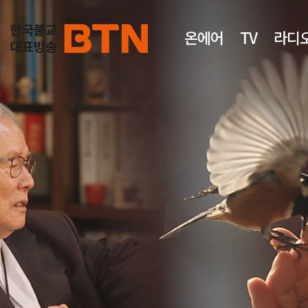
온에어
TV
라디