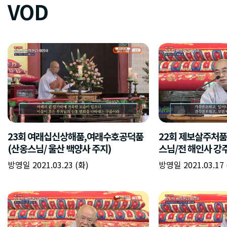
VOD
23회 여래십신상해품,여래수호공덕품
22회 제보살주처
(산옹스님/ 울산 백양사 주지)
스님/전 해인사 강주
방영일 2021.03.23 (화)
방영일 2021.03.17 