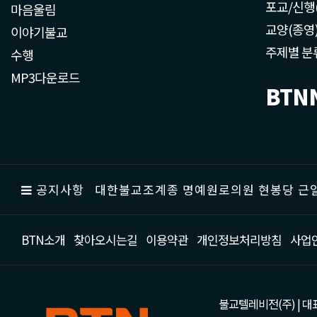
포교/신행
마음울림
교양(종영
이야기불교
주제별 분
수행
MP3다운로드
BTN
공지사항
대한불교조계종 명예원로의원 현봉당 근일
BTN소개
찾아오시는길
이용약관
개인정보처리방침
사업
불교텔레비전(주) | 대표 강성