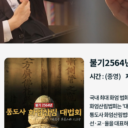
불기2564
시간
: (종영)
국내 최대 화엄 법회
화엄산림법회는 '대
통도사 화엄산림법
선·교·율을 대표하