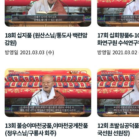
18회 십지품 (원산스님/통도사 백련암
17회 십회향품6-1
감원)
화연구원 수석연구
방영일 2021.03.03 (수)
방영일 2021.03.02 
13회 불승야마천궁품,야마천궁게찬품
12회 초발심공덕품
(정우스님/구룡사 회주)
국선원 선원장)