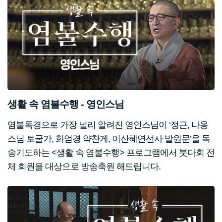
생활 속 염불수행 - 영인스님
염불독경으로 가장 널리 알려진 영인스님이 ‘정근, 나옹
스님 토굴가, 화엄경 약찬게, 이산혜연선사 발원문’을 독
송기도하는 <생활 속 염불수행> 프로그램에서 붓다회 전
체 회원을 대상으로 방송축원 해드립니다.