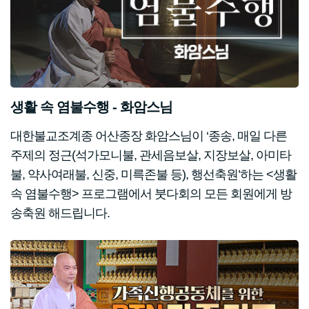
생활 속 염불수행 - 화암스님
대한불교조계종 어산종장 화암스님이 ‘종송, 매일 다른
주제의 정근(석가모니불, 관세음보살, 지장보살, 아미타
불, 약사여래불, 신중, 미륵존불 등), 행선축원’하는 <생활
속 염불수행> 프로그램에서 붓다회의 모든 회원에게 방
송축원 해드립니다.