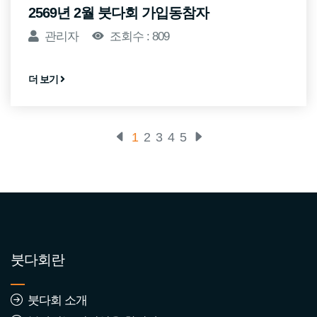
2569년 2월 붓다회 가입동참자
관리자
조회수 : 809
더 보기
1
2
3
4
5
붓다회란
붓다회 소개