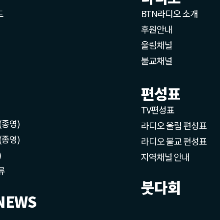
드
BTN라디오 소개
후원안내
울림채널
불교채널
편성표
TV편성표
(종영)
라디오 울림 편성표
(종영)
라디오 불교 편성표
)
지역채널 안내
류
붓다회
NEWS