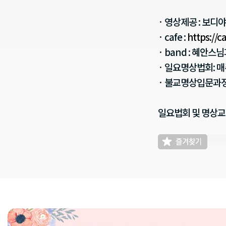
· 영상제공 : 보
· cafe :
https://
· band : 혜안
· 일요명상법회: 
· 불교명상입문과정
일요법회 및 명상교