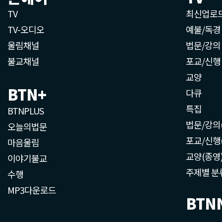
TV
최신업로
TV-오디오
예불/독경
울림채널
법문/강의
불교채널
포교/신행
교양
BTN+
다큐
특집
BTNPLUS
법문/강의
오늘의법문
포교/신행
마음울림
교양(종영
이야기불교
주제별 분
수행
MP3다운로드
BTN