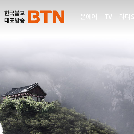
온에어
TV
라디