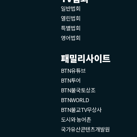
일반법회
열린법회
특별법회
영어법회
패밀리사이트
BTN유튜브
BTN투어
BTN불국토상조
BTNWORLD
BTN불교TV무상사
도시와 농어촌
국가유산콘텐츠개발원