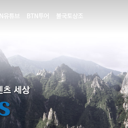
TN유튜브
BTN투어
불국토상조