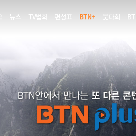
오
뉴스
TV법회
편성표
BTN+
붓다회
B