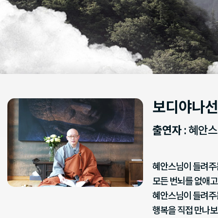
보디야나선
출연자
: 혜안
혜안스님이 들려주는
모든 번뇌를 없애고
혜안스님이 들려주
행복을 직접 만나보