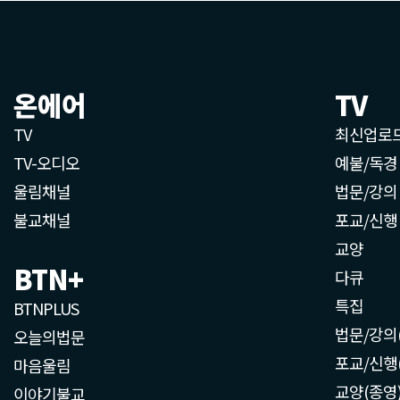
온에어
TV
TV
최신업로
TV-오디오
예불/독경
울림채널
법문/강의
불교채널
포교/신행
교양
BTN+
다큐
특집
BTNPLUS
법문/강의
오늘의법문
포교/신행
마음울림
교양(종영
이야기불교