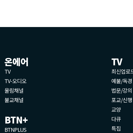
온에어
TV
TV
최신업로
TV-오디오
예불/독경
울림채널
법문/강의
불교채널
포교/신행
교양
BTN+
다큐
특집
BTNPLUS