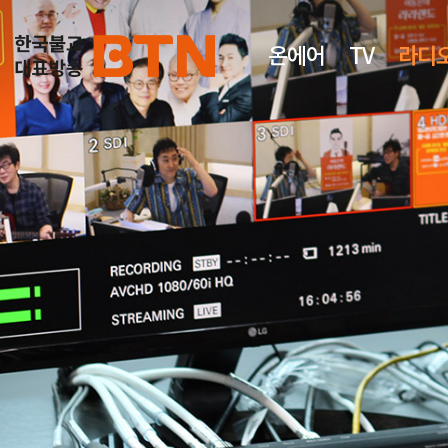
온에어
TV
라디