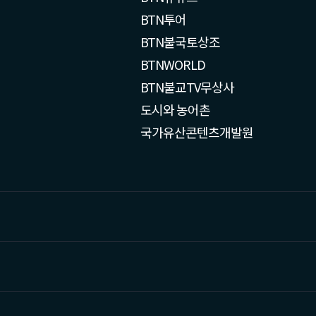
BTN투어
BTN불국토상조
BTNWORLD
BTN불교TV무상사
도시와 농어촌
국가유산콘텐츠개발원