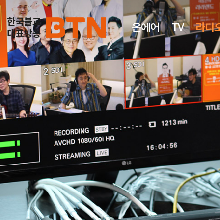
온에어
TV
라디