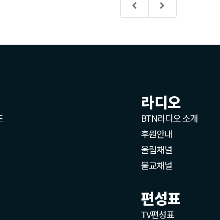
라디오
드
BTN라디오 소개
후원안내
울림채널
불교채널
편성표
TV편성표