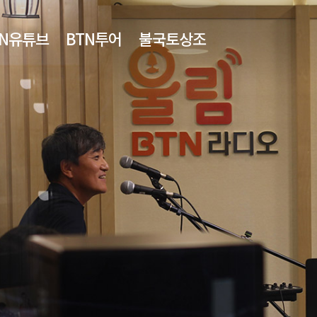
TN유튜브
BTN투어
불국토상조