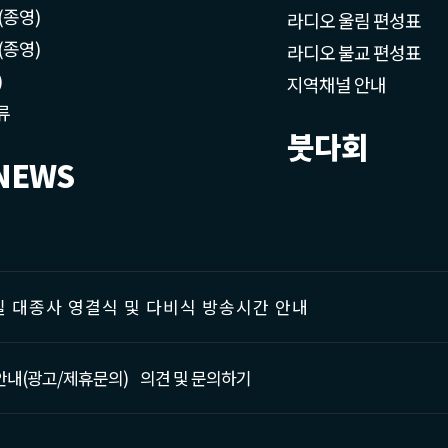
(종영)
라디오 울림 편성표
(종영)
라디오 불교 편성표
)
지역채널 안내
류
붓다회
NEWS
 대종사 영결식 및 다비식 방송시간 안내
안내(광고/제휴문의)
의견 및 문의하기