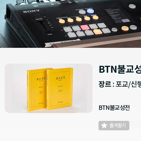
BTN불교
장르
: 포교/
BTN불교성전