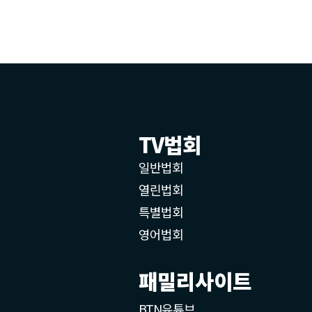
TV법회
일반법회
열린법회
특별법회
영어법회
패밀리사이트
BTN유튜브