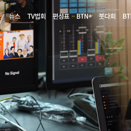
오
뉴스
TV법회
편성표
BTN+
붓다회
B