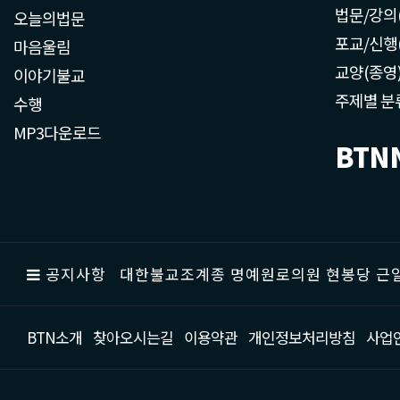
법문/강의
오늘의법문
포교/신행
마음울림
교양(종영
이야기불교
주제별 분
수행
MP3다운로드
BTN
공지사항
대한불교조계종 명예원로의원 현봉당 근일
BTN소개
찾아오시는길
이용약관
개인정보처리방침
사업