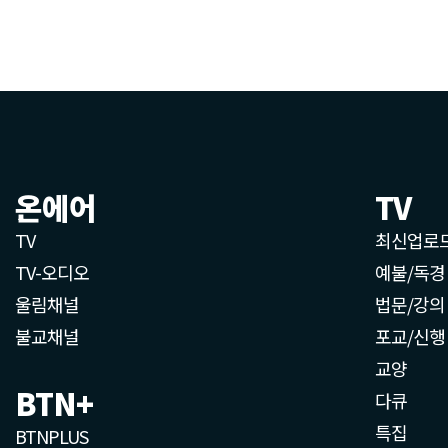
온에어
TV
TV
최신업로
TV-오디오
예불/독경
울림채널
법문/강의
불교채널
포교/신행
교양
BTN+
다큐
특집
BTNPLUS