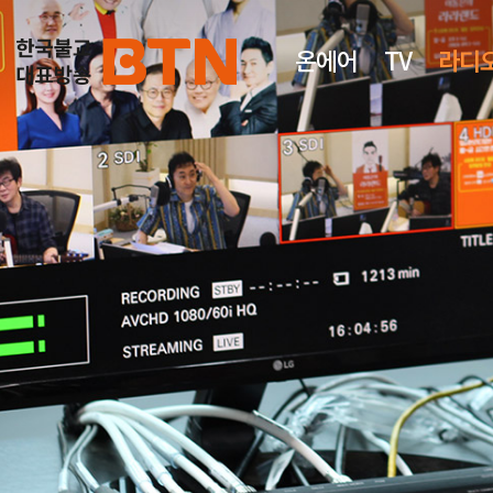
온에어
TV
라디