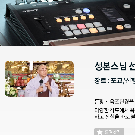
성본스님 
장르
: 포교/
돈황본 육조단경을
다양한 각도에서 육
하고 진실을 바로 볼