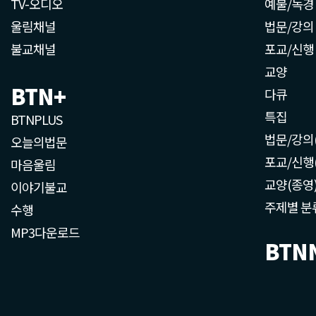
TV-오디오
예불/독경
울림채널
법문/강의
불교채널
포교/신행
교양
BTN+
다큐
특집
BTNPLUS
법문/강의
오늘의법문
포교/신행
마음울림
교양(종영
이야기불교
주제별 분
수행
MP3다운로드
BTN