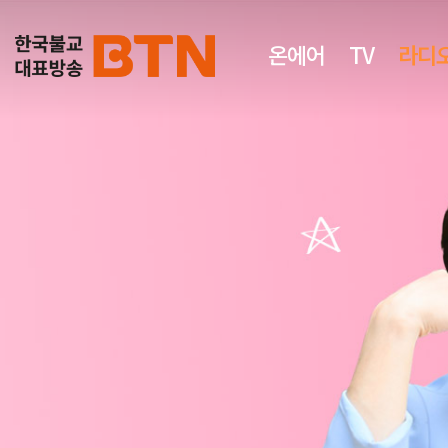
온에어
TV
라디