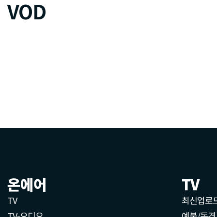
VOD
온에어
TV
TV
최신업로
TV-오디오
예불/독경