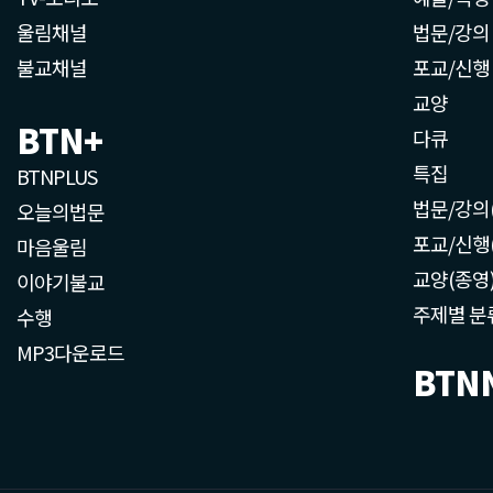
울림채널
법문/강의
불교채널
포교/신행
교양
BTN+
다큐
특집
BTNPLUS
법문/강의
오늘의법문
포교/신행
마음울림
교양(종영
이야기불교
주제별 분
수행
MP3다운로드
BTN