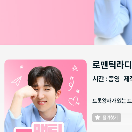
로맨틱라디
시간
: 종영
제
트롯왕자가 있는 트