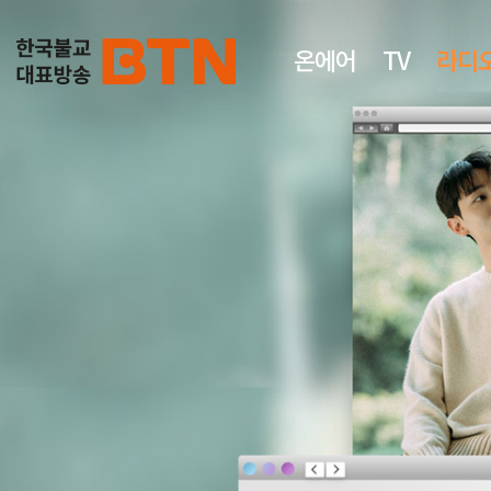
온에어
TV
라디