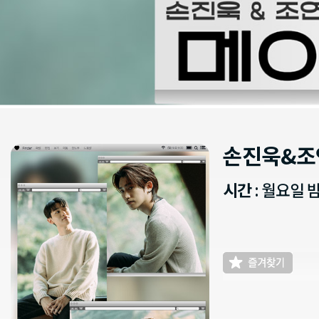
손진욱&조
시간
: 월요일 