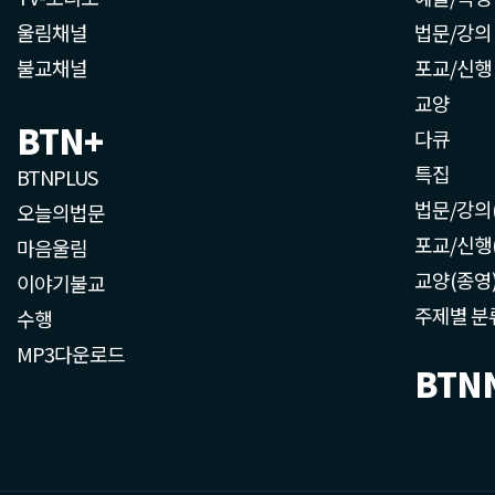
울림채널
법문/강의
불교채널
포교/신행
교양
BTN+
다큐
특집
BTNPLUS
법문/강의
오늘의법문
포교/신행
마음울림
교양(종영
이야기불교
주제별 분
수행
MP3다운로드
BTN