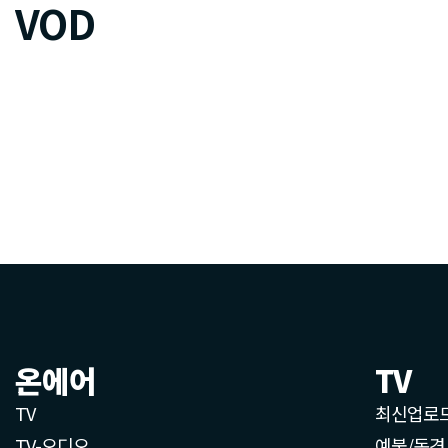
VOD
온에어
TV
TV
최신업로
TV-오디오
예불/독경