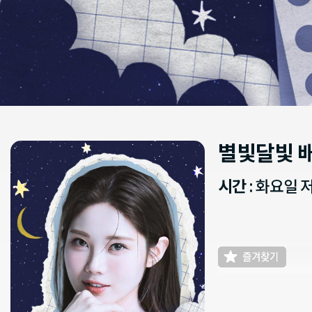
별빛달빛 
시간
: 화요일 