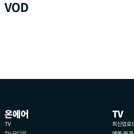
VOD
온에어
TV
TV
최신업로
TV-오디오
예불/독경