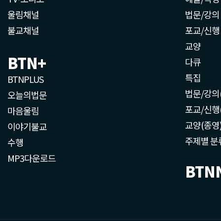
울림채널
법문/강의
불교채널
포교/신행
교양
BTN+
다큐
특집
BTNPLUS
법문/강의
오늘의법문
포교/신행
마음울림
교양(종영
이야기불교
주제별 분
수행
MP3다운로드
BTN