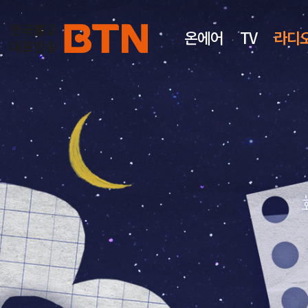
온에어
TV
라디