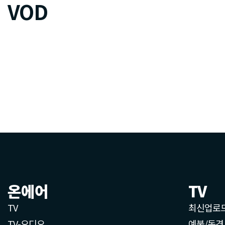
VOD
온에어
TV
TV
최신업로
TV-오디오
예불/독경