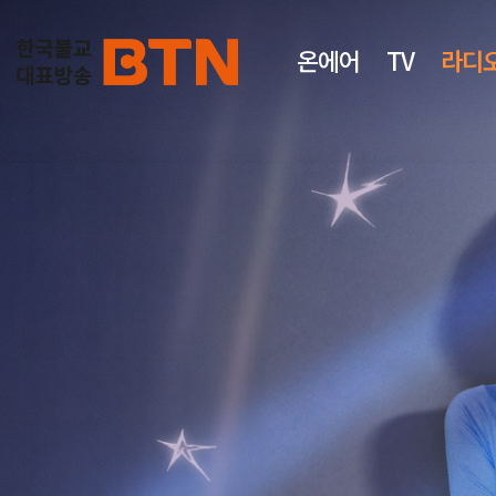
온에어
TV
라디