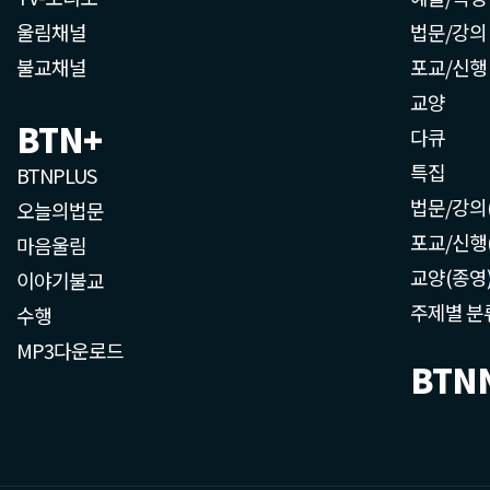
울림채널
법문/강의
불교채널
포교/신행
교양
BTN+
다큐
특집
BTNPLUS
법문/강의
오늘의법문
포교/신행
마음울림
교양(종영
이야기불교
주제별 분
수행
MP3다운로드
BTN