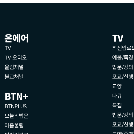
온에어
TV
TV
최신업로
TV-오디오
예불/독경
울림채널
법문/강의
불교채널
포교/신행
교양
BTN+
다큐
특집
BTNPLUS
법문/강의
오늘의법문
포교/신행
마음울림
교양(종영