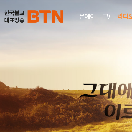
온에어
TV
라디