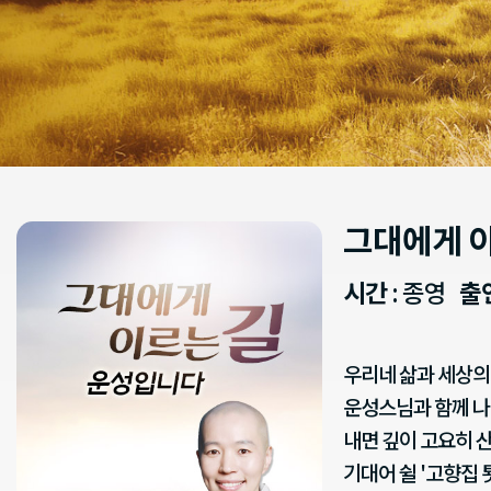
그대에게 
시간
: 종영
출
우리네 삶과 세상
운성스님과 함께 
내면 깊이 고요히 산
기대어 쉴 '고향집 