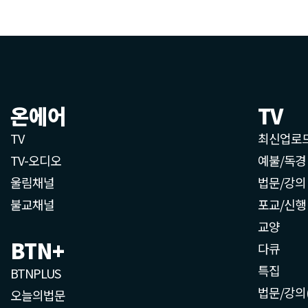
온에어
TV
TV
최신업로
TV-오디오
예불/독경
울림채널
법문/강의
불교채널
포교/신행
교양
BTN+
다큐
특집
BTNPLUS
법문/강의
오늘의법문