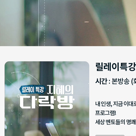
릴레이특강
시간
: 본방송 (
내 인생, 지금 이
프로그램!
세상 멘토들의 명쾌