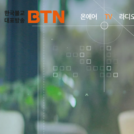
온에어
TV
라디