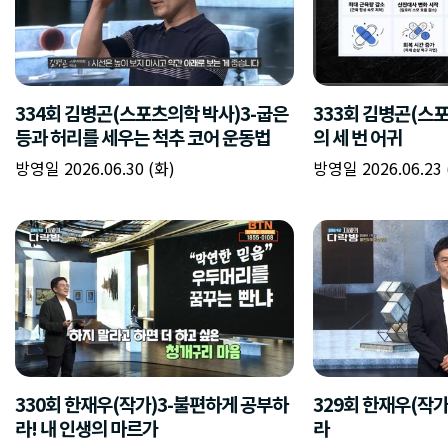
334회 김병곤(스포츠의학 박사)3-굽은
333회 김병곤(스
등과 허리를 세우는 척추 코어 운동법
의 세 번 어귀
방영일 2026.06.30 (화)
방영일 2026.06.23 
330회 한재우(작가)3-불편하게 공부하
329회 한재우(작
라! 내 인생의 마르가
라