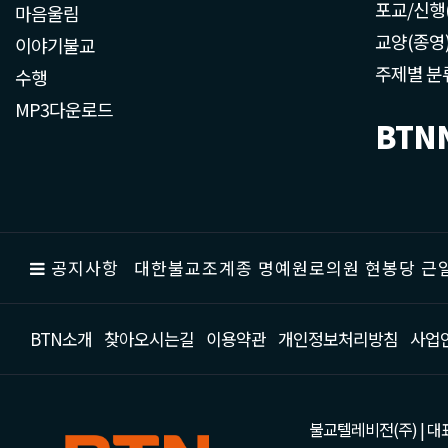
포교/신행
마음울림
교양(종영
이야기불교
주제별 분
수행
MP3다운로드
BTN
공지사항
대한불교조계종 명예원로의원 현봉당 근일
BTN소개
찾아오시는길
이용약관
개인정보처리방침
사업
불교텔레비전(주) | 대표 강성