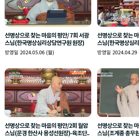
선명상으로 찾는 마음의 평안/ 7회 서광
선명상으로 찾는 마
스님(한국명상심리상담연구원 원장)
스님(한국명상심리
방영일 2024.05.06 (월)
방영일 2024.04.29 
선명상으로 찾는 마음의 평안/2회 월암
선명상으로 찾는 마
스님(문경 한산사 용성선원장)-육조단..
스님(조계종 총무원