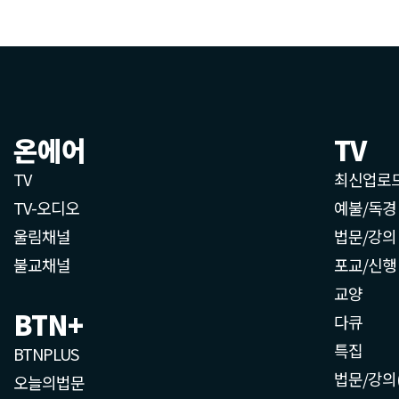
온에어
TV
TV
최신업로
TV-오디오
예불/독경
울림채널
법문/강의
불교채널
포교/신행
교양
BTN+
다큐
특집
BTNPLUS
법문/강의
오늘의법문