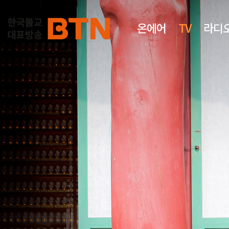
온에어
TV
라디