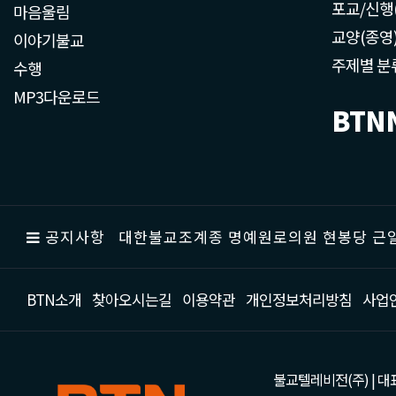
포교/신행
마음울림
교양(종영
이야기불교
주제별 분
수행
MP3다운로드
BTN
공지사항
대한불교조계종 명예원로의원 현봉당 근일
BTN소개
찾아오시는길
이용약관
개인정보처리방침
사업
불교텔레비전(주) | 대표 강성