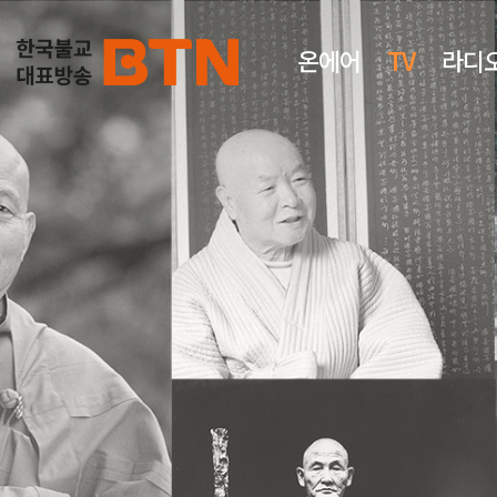
온에어
TV
라디