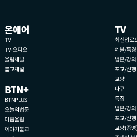
온에어
TV
TV
최신업로
TV-오디오
예불/독경
울림채널
법문/강의
불교채널
포교/신행
교양
BTN+
다큐
특집
BTNPLUS
법문/강의
오늘의법문
포교/신행
마음울림
교양(종영
이야기불교