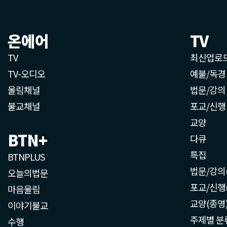
온에어
TV
TV
최신업로
TV-오디오
예불/독경
울림채널
법문/강의
불교채널
포교/신행
교양
BTN+
다큐
특집
BTNPLUS
법문/강의
오늘의법문
포교/신행
마음울림
교양(종영
이야기불교
주제별 분
수행