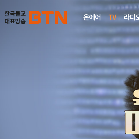
온에어
TV
라디