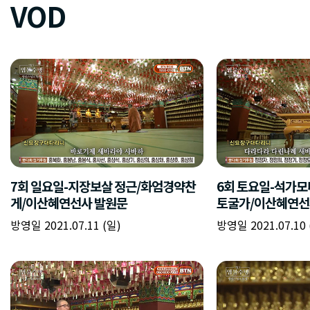
VOD
7회 일요일-지장보살 정근/화엄경약찬
6회 토요일-석가모
게/이산혜연선사 발원문
토굴가/이산혜연선
방영일 2021.07.11 (일)
방영일 2021.07.10 