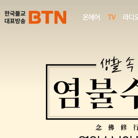
온에어
TV
라디