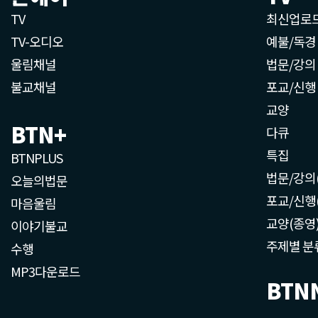
TV
최신업로
TV-오디오
예불/독경
울림채널
법문/강의
불교채널
포교/신행
교양
BTN+
다큐
특집
BTNPLUS
법문/강의
오늘의법문
포교/신행
마음울림
교양(종영
이야기불교
주제별 분
수행
MP3다운로드
BTN