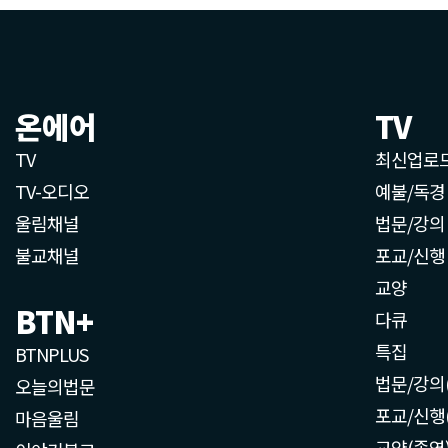
온에어
TV
TV
최신업로
TV-오디오
예불/독경
울림채널
법문/강의
불교채널
포교/신행
교양
BTN+
다큐
특집
BTNPLUS
법문/강의
오늘의법문
포교/신행
마음울림
교양(종영