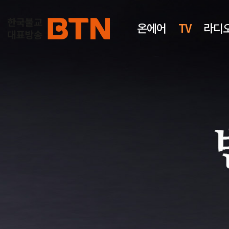
온에어
TV
라디