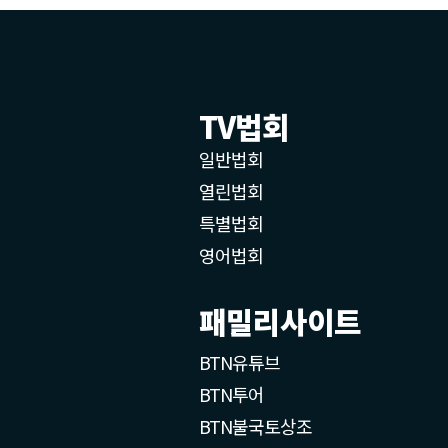
TV법회
일반법회
열린법회
특별법회
영어법회
패밀리사이트
BTN유튜브
BTN투어
BTN불국토상조