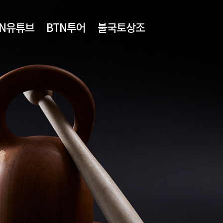
TN유튜브
BTN투어
불국토상조