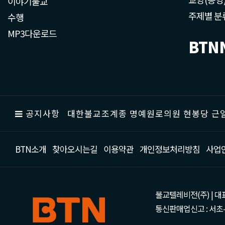
이야기불교
주제별 분
수행
MP3다운로드
BTN
공지사항
대한불교조계종 명예원로의원 현봉당 근일
BTN소개
찾아오시는길
이용약관
개인정보처리방침
사업
불교텔레비전(주) | 대표 강성
통신판매업신고 : 서초-