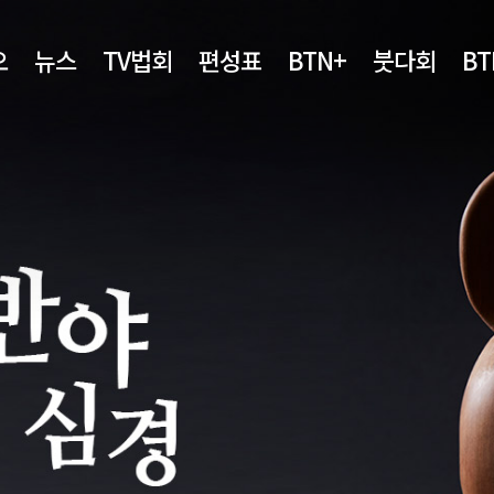
오
뉴스
TV법회
편성표
BTN+
붓다회
B