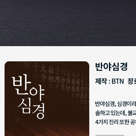
반야심경
제작
: BTN
장
반야심경, 심경이라
술하고 있는데, 불교
4가지 진리 또한 