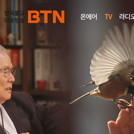
온에어
TV
라디