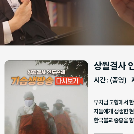
상월결사 
시간
: (종영)
부처님 고향에서 한
자들에게 생생한 현
한국불교 중흥을 향