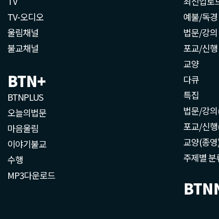
TV
최신업로
TV-오디오
예불/독경
울림채널
법문/강의
불교채널
포교/신행
교양
BTN+
다큐
특집
BTNPLUS
법문/강의
오늘의법문
포교/신행
마음울림
교양(종영
이야기불교
주제별 분
수행
MP3다운로드
BTN