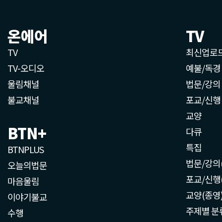
온에어
TV
TV
최신업로
TV-오디오
예불/독경
울림채널
법문/강의
불교채널
포교/신행
교양
BTN+
다큐
특집
BTNPLUS
법문/강의
오늘의법문
포교/신행
마음울림
교양(종영
이야기불교
주제별 분
수행