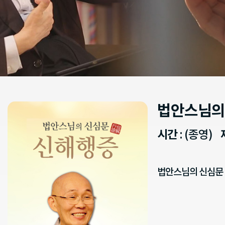
법안스님의
시간
: (종영)
법안스님의 신심문