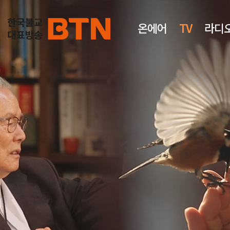
온에어
TV
라디