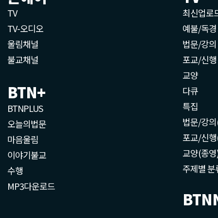
TV
최신업로
TV-오디오
예불/독경
울림채널
법문/강의
불교채널
포교/신행
교양
BTN+
다큐
특집
BTNPLUS
법문/강의
오늘의법문
포교/신행
마음울림
교양(종영
이야기불교
주제별 분
수행
MP3다운로드
BTN