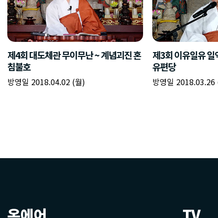
제4회 대도체관 무이무난 ~ 계념괴진 혼
제3회 이유일유 일
침불호
유편당
방영일 2018.04.02 (월)
방영일 2018.03.26 
온에어
TV