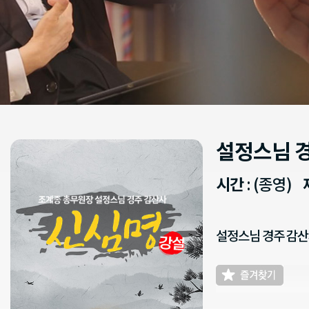
설정스님 
시간
: (종영)
설정스님 경주 감