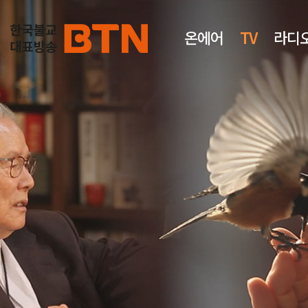
온에어
TV
라디