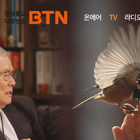
온에어
TV
라디