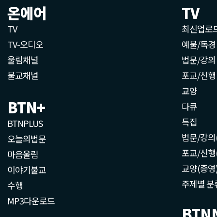
온에어
TV
TV
최신업로
TV-오디오
예불/독경
울림채널
법문/강의
불교채널
포교/신행
교양
BTN+
다큐
특집
BTNPLUS
법문/강의
오늘의법문
포교/신행
마음울림
교양(종영
이야기불교
주제별 분
수행
MP3다운로드
BTN