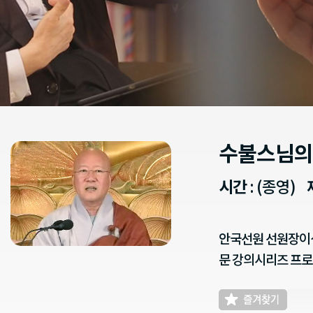
수불스님의
시간
: (종영)
안국선원 선원장이신
문 강의시리즈 프로