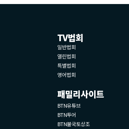
TV법회
일반법회
열린법회
특별법회
영어법회
패밀리사이트
BTN유튜브
BTN투어
BTN불국토상조