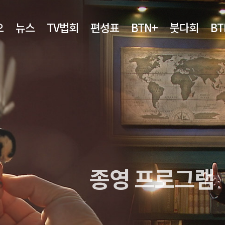
오
뉴스
TV법회
편성표
BTN+
붓다회
B
종영 프로그램