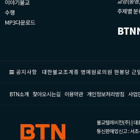
교양(종영
이야기불교
주제별 분
수행
MP3다운로드
BTN
공지사항
대한불교조계종 명예원로의원 현봉당 근일
BTN소개
찾아오시는길
이용약관
개인정보처리방침
사업
불교텔레비전(주) | 대표 강성
통신판매업신고 : 서초-