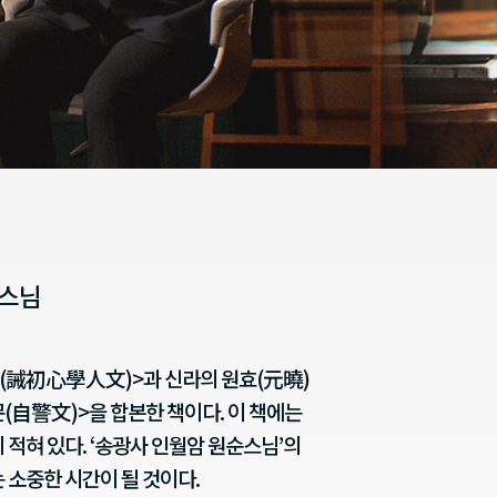
순스님
(誡初心學人文)>과 신라의 원효(元曉)
(自警文)>을 합본한 책이다. 이 책에는
적혀 있다. ‘송광사 인월암 원순스님’의
소중한 시간이 될 것이다.