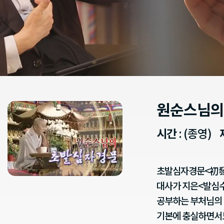
원순스님의
시간
: (종영)
초발심자경문<初發
대사가 지은<발심수
공부하는 부처님의 
기본에 충실하면서도