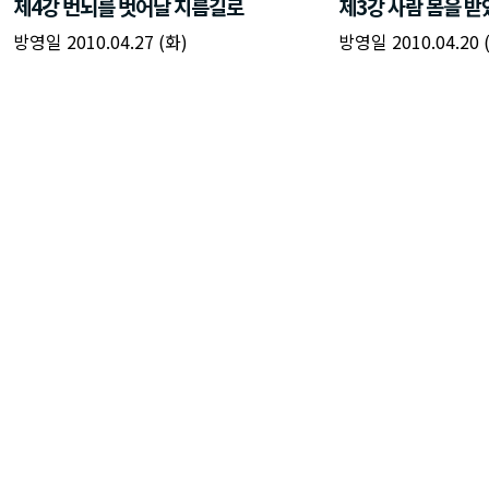
제4강 번뇌를 벗어날 지름길로
제3강 사람 몸을 
방영일 2010.04.27 (화)
방영일 2010.04.20 