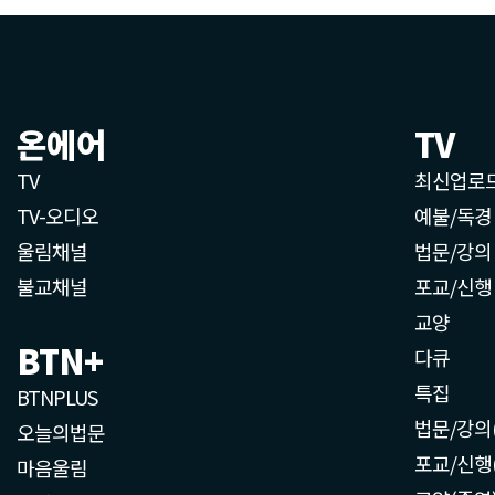
온에어
TV
TV
최신업로
TV-오디오
예불/독경
울림채널
법문/강의
불교채널
포교/신행
교양
BTN+
다큐
특집
BTNPLUS
법문/강의
오늘의법문
포교/신행
마음울림