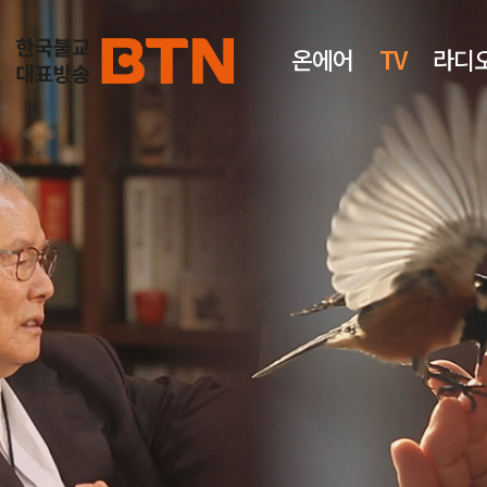
온에어
TV
라디