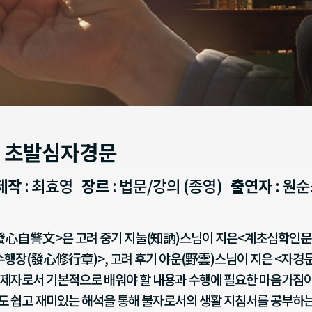
 초발심자경문
제작
: 최효영
장르
: 법문/강의 (종영)
출연자
: 원
心自警文>은 고려 중기 지눌(知訥)스님이 지은<계초심학인문
행장(發心修行章)>, 고려 후기 야운(野雲)스님이 지은 <자경문
제자로서 기본적으로 배워야 할 내용과 수행에 필요한 마음가짐이 
 쉽고 재미있는 해석을 통해 불자로서의 생활 지침서를 공부하는 