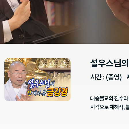
설우스님의
시간
: (종영)
대승불교의 진수라 
시각으로 재해석, 