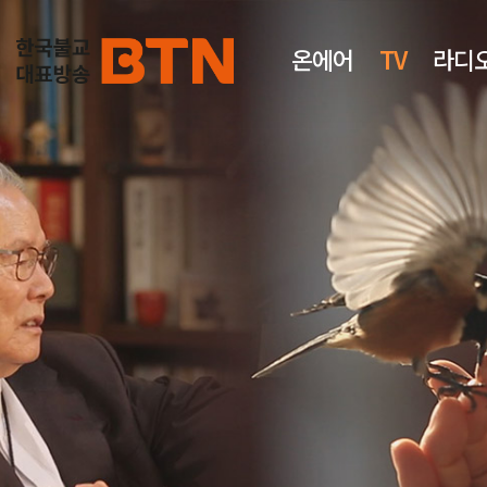
온에어
TV
라디