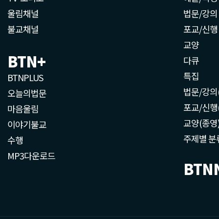
울림채널
법문/강의
불교채널
포교/신행
교양
BTN+
다큐
특집
BTNPLUS
법문/강의
오늘의법문
포교/신행
마음울림
교양(종영
이야기불교
주제별 분
수행
MP3다운로드
BTN